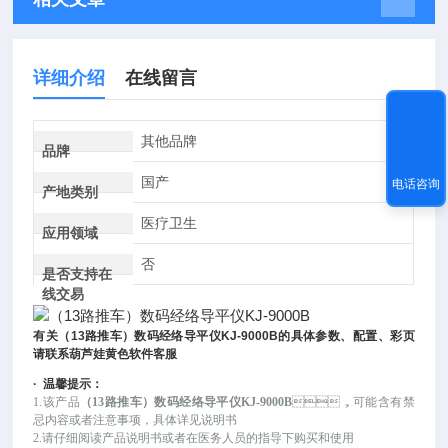
详细介绍
在线留言
其他品牌
品牌
国产
电话咨询
产地类别
医疗卫生
应用领域
否
是否支持在
线交易
有关
（
13
路推车）数码经络导平仪
KJ-9000B
的具体参数、配置、彩页
请联系葫芦娃黄色软件客服
·
温馨提示：
1.该产品
（13路推车）数码经络导平仪KJ-9000B
，可
能
含有禁
忌内容或者注意事项，具体详见说明书
2.请仔细阅读产品说明书或者在医务人员的指导下购买和使用