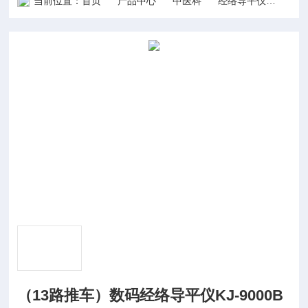
当前位置：
首页
产品中心
中医科
经络导平仪
（13
（13路推车）数码经络导平仪KJ-9000B