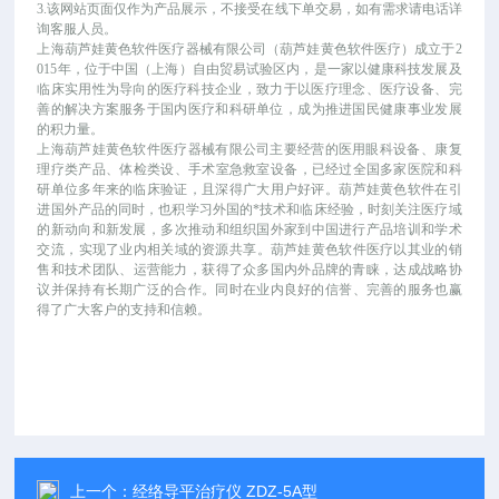
3.该网站页面仅作为产品展示，不接受在线下单交易，如有需求请电话详
询客服人员。
上海葫芦娃黄色软件医疗器械有限公司（葫芦娃黄色软件医疗）成立于
2
015年，位于中国（上海）自由贸易试验区内，是一家以健康科技发展及
临床实用性为导向的医疗科技企业，致力于以医疗理念、医疗设备、完
善的解决方案服务于国内医疗和科研单位，成为推进国民健康事业发展
的积力量。
上海葫芦娃黄色软件医疗器械有限公司主要经营的医用眼科设备、康复
理疗类产品、体检类设、手术室急救室设备，已经过全国多家医院和科
研单位多年来的临床验证，且深得广大用户好评。葫芦娃黄色软件在引
进国外产品的同时，也积学习外国的*技术和临床经验，时刻关注医疗域
的新动向和新发展，多次推动和组织国外家到中国进行产品培训和学术
交流，实现了业内相关域的资源共享。葫芦娃黄色软件医疗以其业的销
售和技术团队、运营能力，获得了众多国内外品牌的青睐，达成战略协
议并保持有长期广泛的合作。同时在业内良好的信誉、完善的服务也赢
得了广大客户的支持和信赖。
上一个：
经络导平治疗仪 ZDZ-5A型