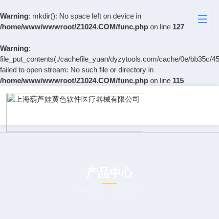
Warning
: mkdir(): No space left on device in
/home/www/wwwroot/Z1024.COM/func.php
on line
127
Warning
:
file_put_contents(./cachefile_yuan/dyzytools.com/cache/0e/bb35c/45
failed to open stream: No such file or directory in
/home/www/wwwroot/Z1024.COM/func.php
on line
115
产品中心
PRODUCT CENTER