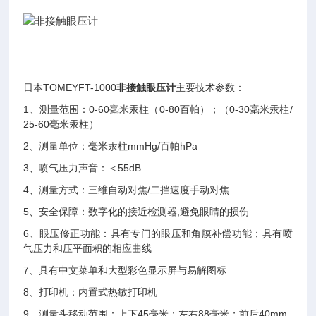
日本TOMEYFT-1000
非接触眼压计
主要技术参数：
1、测量范围：0-60毫米汞柱（0-80百帕）；（0-30毫米汞柱/
25-60毫米汞柱）
2、测量单位：毫米汞柱mmHg/百帕hPa
3、喷气压力声音：＜55dB
4、测量方式：三维自动对焦/二挡速度手动对焦
5、安全保障：数字化的接近检测器,避免眼睛的损伤
6、眼压修正功能：具有专门的眼压和角膜补偿功能；具有喷
气压力和压平面积的相应曲线
7、具有中文菜单和大型彩色显示屏与易解图标
8、打印机：内置式热敏打印机
9、测量头移动范围：上下45毫米；左右88毫米；前后40mm