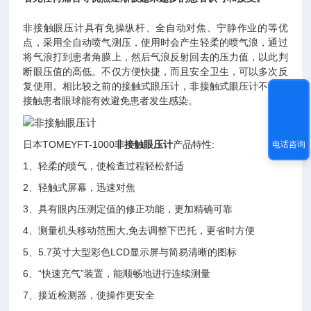
非接触眼压计
具有免操纵杆、全自动对焦、宁静作业的等优
点，采用全自动喷气测压，使用时会产生轻柔的喷气浪，通过
将气浪打到患者角膜上，然后气浪反射回去的压力值，以此判
断眼压值的高低。不仅方便快捷，而且安全卫生，可以多次反
复使用。相比较之前的接触式眼压计，非接触式眼压计不直接
接触患者眼球能有效避免患者发生感染。
日本TOMEYFT-1000
非接触眼压计
产品特性:
电话咨询
1、轻柔的喷气，使检查过程轻松舒适
2、轻触式屏幕，迅速对焦
3、具有眼内压测定值的修正功能，更加精确可靠
4、测量机头移动范围大,免去调整下巴托，更省时方便
5、5.7英寸大型彩色LCD显示屏与简易清晰的图标
6、“快速充气”装置，能顺畅地进行连续测量
7、接近检测器，使操作更安全