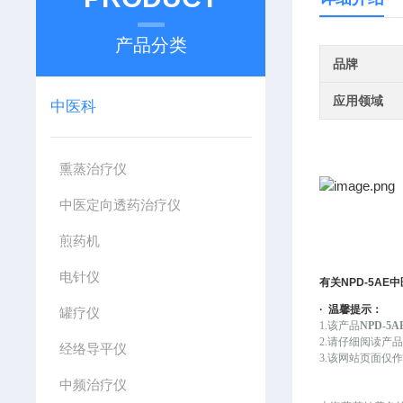
产品分类
品牌
应用领域
中医科
熏蒸治疗仪
中医定向透药治疗仪
煎药机
电针仪
有关
NPD-5AE
中
·
温馨提示：
罐疗仪
1.该
产品
NPD-
2.请仔细阅读产
经络导平仪
3.该网站页面
中频治疗仪