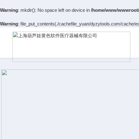
Warning
: mkdir(): No space left on device in
/home/www/wwwroot/
Warning
: file_put_contents(./cachefile_yuan/dyzytools.com/cache/ed/