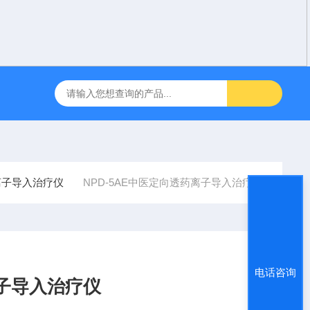
咽障碍神经和肌肉刺激理疗仪
飞利浦半自动体外除颤仪 FRX （8
离子导入治疗仪
NPD-5AE中医定向透药离子导入治疗仪
电话咨询
离子导入治疗仪