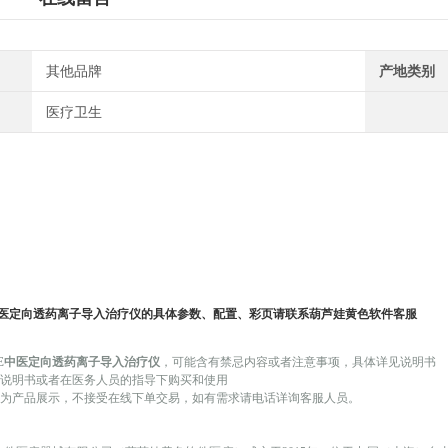
其他品牌
产地类别
医疗卫生
医定向透药离子导入治疗仪
的具体参数、配置、彩页请联系葫芦娃黄色软件客服
5AE中医定向透药离子导入治疗仪
，可
能
含有禁忌内容或者注意事项，具体详见说明书
品说明书或者在医务人员的指导下购买和使用
仅作为产品展示，不接受在线下单交易，如有需求请电话详询客服人员。