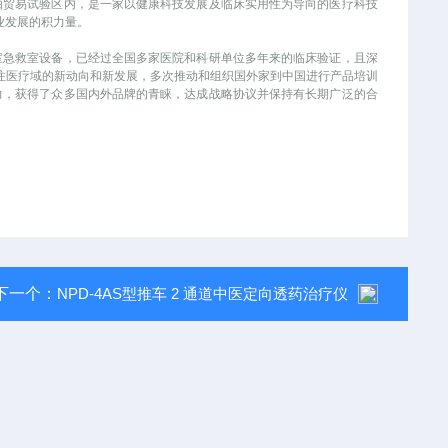
自由贸易试验区内，是一家以健康科技发展及临床实用性为导向的医疗科技
业发展的积力量。
室急救室设备，已经过全国多家医院和科研单位多年来的临床验证，且深
注医疗域的新动向和新发展，多次推动和组织国外家到中国进行产品培训
力，获得了众多国内外品牌的青睐，达成战略协议并保持有长期广泛的合
下一个：
NPD-4AS型推车 2 通道中医定向透药治疗仪