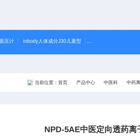
触眼压计
inbody人体成分J30儿童型
5900型美国DJO吞
当前位置：
首页
产品中心
中医科
中药
NPD-5AE中医定向透药