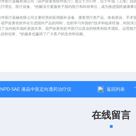
软件医疗器械有限公司（葫芦娃黄色软件医疗）成立于
2015年，位于中国（上海）
医疗理念、医疗设备、*的解决方案服务于国内医疗和科研单位，成为推进国民健康事
软件医疗器械有限公司主要经营的医用眼科设备、康复理疗类产品、体检类设、手术
。葫芦娃黄色软件在引进国外产品的同时，也积学习外国的*技术和临床经验，时刻关
现了业内相关域的资源共享。葫芦娃黄色软件医疗以其业的销售和技术团队、运营能
良好的信誉、*的服务也赢得了广大客户的支持和信赖。
：
NPD-5AE 液晶中医定向透药治疗仪
返回列表
在线留言