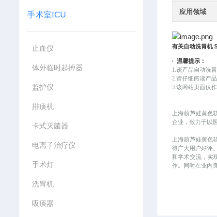
应用领域
手术室ICU
有关
自动洗胃机
止血仪
·
温馨提示：
体外临时起搏器
1.该产品
自动洗
2.请仔细阅读产
监护仪
3.该网站页面仅作
排痰机
上海葫芦娃黄色
企业，致力于以医
卡式灭菌器
上海葫芦娃黄色软件
电离子治疗仪
得广大用户好评
和学术交流，
手术灯
作。同时在业
洗胃机
吸痰器