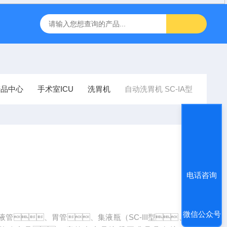
inbody人体成分J30儿童型
FT-1000非接触眼压计
飞利浦半
产品中心
手术室ICU
洗胃机
自动洗胃机 SC-IA型
电话咨询
微信公众号
液管、胃管、集液瓶（SC-III型、