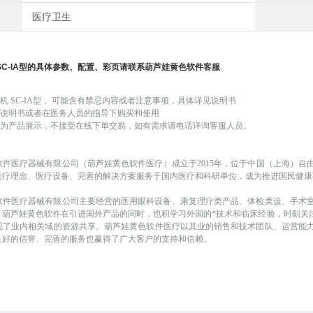
医疗卫生
SC-IA
型
的具体参数、配置、彩页请联系葫芦娃黄色软件客服
胃机
SC-IA型
，
可能
含有禁忌内容或者注意事项，具体详见说明书
品说明书或者在医务人员的指导下购买和使用
为产品展示，不接受在线下单交易，如有需求请电话详询客服人员。
软件医疗器械有限公司（葫芦娃黄色软件医疗）成立于
2015年，位于中国（上
疗理念、医疗设备、完善的解决方案服务于国内医疗和科研单位，成为推进国民健康事
医疗器械有限公司主要经营的医用眼科设备、康复理疗类产品、体检类设、
。葫芦娃黄色软件在引进国外产品的同时，也积学习外国的*技术和临床经验，时刻
实现了业内相关域的资源共享。葫芦娃黄色软件医疗以其业的销售和技术团队、运营能
内良好的信誉、完善的服务也赢得了广大客户的支持和信赖。