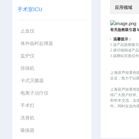
应用领域
手术室ICU
有关
急救吸引器
止血仪
·
温馨提示：
体外临时起搏器
1.该产品
急救吸
2.请仔细阅读产
监护仪
3.该网站页面仅作
排痰机
上海葫芦娃黄色
企业，致力于
卡式灭菌器
上海葫芦娃黄色软件
电离子治疗仪
得广大用户好评
和学术交流，实
手术灯
作。同时在
洗胃机
吸痰器