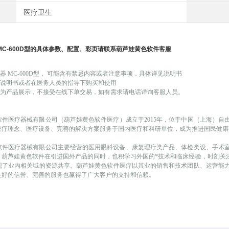
医疗卫生
MC-600D
型
的具体参数、配置、彩页请联系葫芦娃黄色软件客服
引器
MC-600D型
，
可能
含有禁忌内容或者注意事项，具体详见说明书
品说明书或者在医务人员的指导下购买和使用
为产品展示，不接受在线下单交易，如有需求请电话详询客服人员。
软件医疗器械有限公司（葫芦娃黄色软件医疗）成立于
2015年，位于中国（
以医疗理念、医疗设备、完善的解决方案服务于国内医疗和科研单位，成为推进国民健
医疗器械有限公司主要经营的医用眼科设备、康复理疗类产品、体检类设、手
。葫芦娃黄色软件在引进国外产品的同时，也积学习外国的*技术和临床经验
现了业内相关域的资源共享。葫芦娃黄色软件医疗以其业的销售和技术团队、运营能力
业内良好的信誉、完善的服务也赢得了广大客户的支持和信赖。