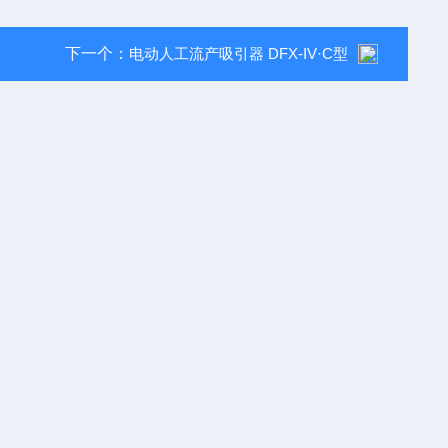
下一个：
电动人工流产吸引器 DFX-IV·C型