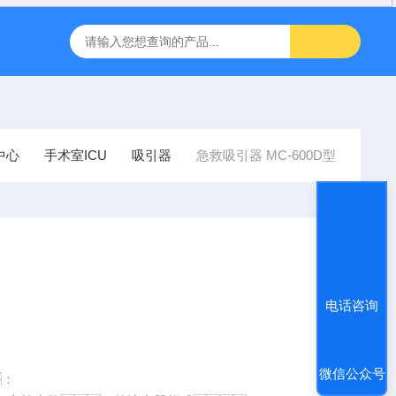
inbody人体成分J30儿童型
FT-1000非接触眼压计
飞利浦半
中心
手术室ICU
吸引器
急救吸引器 MC-600D型
电话咨询
微信公众号
：