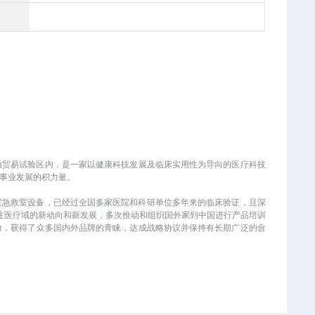
上海）自由贸易试验区内，是一家以健康科技发展及临床实用性为导向的医疗科技
康事业发展的积力量。
术室急救室设备，已经过全国多家医院和科研单位多年来的临床验证，且深
，时刻关注医疗域的新动向和新发展，多次推动和组织国外家到中国进行产品培训
，获得了众多国内外品牌的青睐，达成战略协议并保持有长期广泛的合