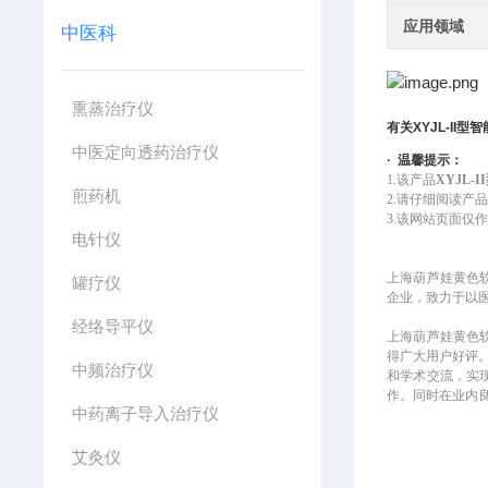
应用领域
中医科
熏蒸治疗仪
有关
XYJL-II
型智
中医定向透药治疗仪
·
温馨提示：
1.该产品
XYJL-
煎药机
2.请仔细阅读产
3.该网站页面仅作为
电针仪
上海葫芦娃黄色
罐疗仪
企业，致力
经络导平仪
上海葫芦娃黄色软件
得广大用户好评
中频治疗仪
和学术交流，实
作。同时在业
中药离子导入治疗仪
艾灸仪