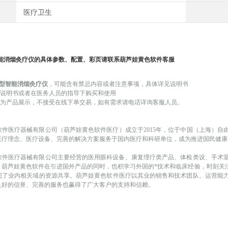
医疗卫生
能消烟灸疗仪
的具体参数、配置、彩页请联系葫芦娃黄色软件客服
II型智能消烟灸疗仪
，可能
含有禁忌内容或者注意事项，具体详见说明书
品说明书或者在医务人员的指导下购买和使用
产品展示，不接受在线下单交易，如有需求请电话详询客服人员。
软件医疗器械有限公司（葫芦娃黄色软件医疗）成立于
2015年，位于中国（上
于以医疗理念、医疗设备、完善的解决方案服务于国内医疗和科研单位，成为推进国民健康
医疗器械有限公司主要经营的医用眼科设备、康复理疗类产品、体检类设、手术
。葫芦娃黄色软件在引进国外产品的同时，也积学习外国的*技术和临床经验，时刻
现了业内相关域的资源共享。葫芦娃黄色软件医疗以其业的销售和技术团队、运营能力
内良好的信誉、完善的服务也赢得了广大客户的支持和信赖。