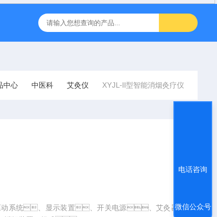
inbody人体成分J30儿童型
FT-1000非接触眼压计
飞利浦半
品中心
中医科
艾灸仪
XYJL-II型智能消烟灸疗仪
电话咨询
微信公众号
、驱动系统、显示装置、开关电源、艾灸器