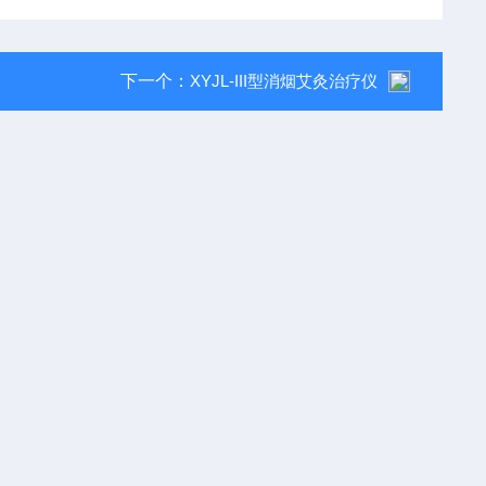
下一个：
XYJL-III型消烟艾灸治疗仪