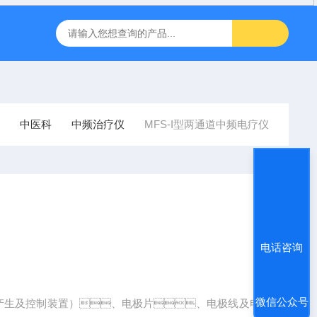
inbody人体成分J30儿童型
FT-1000非接触眼压计
飞利浦半
中医科
中频治疗仪
MFS-I型两通道中频电疗仪
电话咨询
微信公众号
号产生及控制装置）、电极片、电极线及电