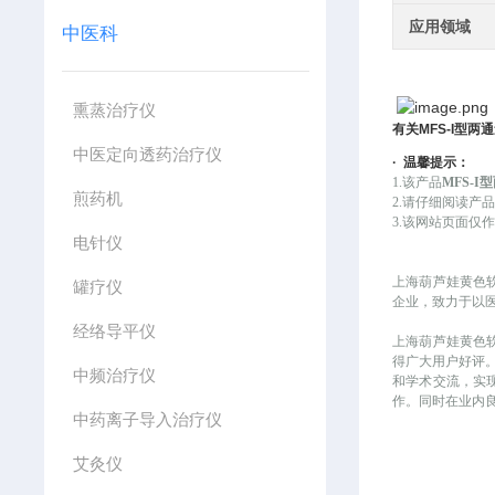
应用领域
中医科
熏蒸治疗仪
有关
MFS-I
型两通
中医定向透药治疗仪
·
温馨提示：
1.该产品
MFS-
煎药机
2.请仔细阅读产
3.该网站页面仅作
电针仪
上海葫芦娃黄色
罐疗仪
企业，致力于
经络导平仪
上海葫芦娃黄色软件
得广大用户好评
中频治疗仪
和学术交流
作。同时在业内
中药离子导入治疗仪
艾灸仪