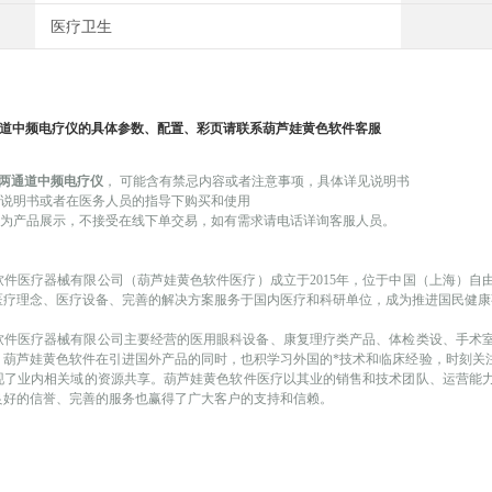
医疗卫生
道中频电疗仪
的具体参数、配置、彩页请联系葫芦娃黄色软件客服
I型两通道中频电疗仪
，
可能
含有禁忌内容或者注意事项，具体详见说明书
品说明书或者在医务人员的指导下购买和使用
为产品展示，不接受在线下单交易，如有需求请电话详询客服人员。
软件医疗器械有限公司（葫芦娃黄色软件医疗）成立于
2015年，位于中国（上海
以医疗理念、医疗设备、完善的解决方案服务于国内医疗和科研单位，成为推进国民健康
医疗器械有限公司主要经营的医用眼科设备、康复理疗类产品、体检类设、手术
。葫芦娃黄色软件在引进国外产品的同时，也积学习外国的*技术和临床经验，
，实现了业内相关域的资源共享。葫芦娃黄色软件医疗以其业的销售和技术团队、运营
良好的信誉、完善的服务也赢得了广大客户的支持和信赖。