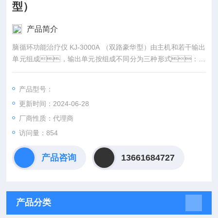
型）
产品简介
脑循环功能治疗仪 KJ-3000A （双路豪华型）由主机和若干输出
单元组成，输出单元按组成不同分为三种形式：磁
单元：一个磁疗治疗帽(带)【外购：组
成：有五个治疗体（含铜线圈、磁体）和一个连接
产品型号：
体】；电单元：二组治疗电极线；磁
更新时间：2024-06-28
电单元：一个磁疗治疗帽(带)，二组治疗电极
线。
厂商性质：代理商
访问量：854
产品咨询
13661684727
产品分类