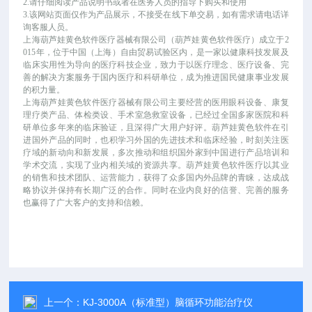
2.请仔细阅读产品说明书或者在医务人员的指导下购买和使用
3.该网站页面仅作为产品展示，不接受在线下单交易，如有需求请电话详
询客服人员。
上海葫芦娃黄色软件医疗器械有限公司（葫芦娃黄色软件医疗）成立于
2
015年，位于中国（上海）自由贸易试验区内，是一家以健康科技发展及
临床实用性为导向的医疗科技企业，致力于以医疗理念、医疗设备、完
善的解决方案服务于国内医疗和科研单位，成为推进国民健康事业发展
的积力量。
上海葫芦娃黄色软件医疗器械有限公司主要经营的医用眼科设备、康复
理疗类产品、体检类设、手术室急救室设备，已经过全国多家医院和科
研单位多年来的临床验证，且深得广大用户好评。葫芦娃黄色软件在引
进国外产品的同时，也积学习外国的先进技术和临床经验，时刻关注医
疗域的新动向和新发展，多次推动和组织国外家到中国进行产品培训和
学术交流，实现了业内相关域的资源共享。葫芦娃黄色软件医疗以其业
的销售和技术团队、运营能力，获得了众多国内外品牌的青睐，达成战
略协议并保持有长期广泛的合作。同时在业内良好的信誉、完善的服务
也赢得了广大客户的支持和信赖。
上一个：
KJ-3000A（标准型）脑循环功能治疗仪