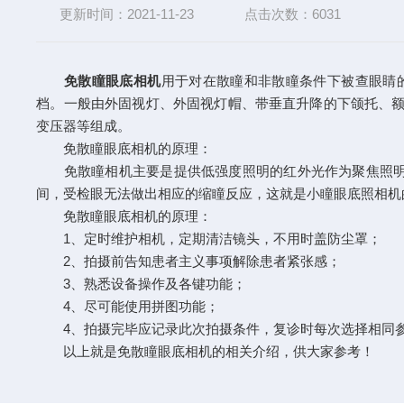
更新时间：2021-11-23
点击次数：6031
免散瞳眼底相机
用于对在散瞳和非散瞳条件下被查眼睛
档。一般由外固视灯、外固视灯帽、带垂直升降的下颌托、额
变压器等组成。
免散瞳眼底相机的原理：
免散瞳相机主要是提供低强度照明的红外光作为聚焦照明光
间，受检眼无法做出相应的缩瞳反应，这就是小瞳眼底照相机
免散瞳眼底相机的原理：
1、定时维护相机，定期清洁镜头，不用时盖防尘罩；
2、拍摄前告知患者主义事项解除患者紧张感；
3、熟悉设备操作及各键功能；
4、尽可能使用拼图功能；
4、拍摄完毕应记录此次拍摄条件，复诊时每次选择相同
以上就是免散瞳眼底相机的相关介绍，供大家参考！