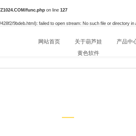
Z1024.COM/func.php
on line
127
428f2/9bdeb.html): failed to open stream: No such file or directory in
网站首页
关于葫芦娃
产品中
黄色软件
技术文章
TECHNICAL ARTICLES