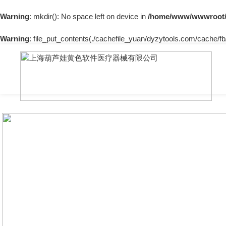
Warning
: mkdir(): No space left on device in
/home/www/wwwroot/
Warning
: file_put_contents(./cachefile_yuan/dyzytools.com/cache/fb/