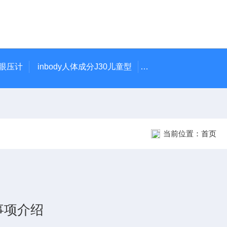
触眼压计
inbody人体成分J30儿童型
5900型美国DJO吞
当前位置：
首页
事项介绍