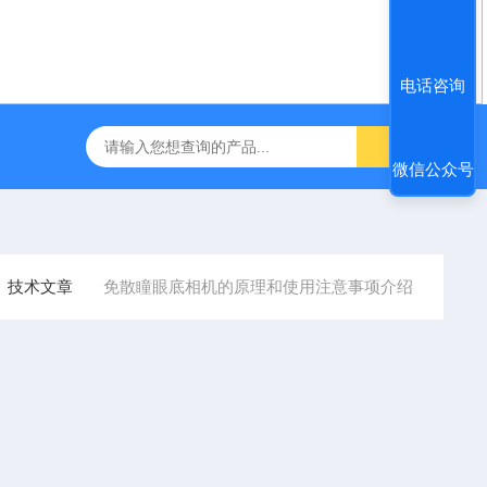
电话咨询
咽障碍神经和肌肉刺激理疗仪
飞利浦半自动体外除颤仪 FRX （8
微信公众号
技术文章
免散瞳眼底相机的原理和使用注意事项介绍