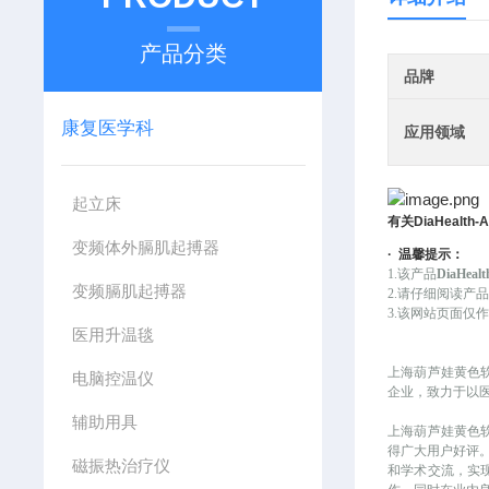
产品分类
品牌
康复医学科
应用领域
起立床
有关
DiaHealth-
变频体外膈肌起搏器
·
温馨提示：
1.该产品
DiaHe
变频膈肌起搏器
2.请仔细阅读产
3.该网站页面
医用升温毯
上海葫芦娃黄色
电脑控温仪
企业，致力于以
辅助用具
上海葫芦娃黄色
得广大用户好评
磁振热治疗仪
和学术交流，实