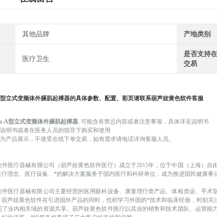
其他品牌
产地类别
是否支持
医疗卫生
交易
A
型立式变频体外膈肌起搏器
的具体参数、配置、彩页请联系葫芦娃黄色软件客服
alth-A型立式变频体外膈肌起搏器
, 可能
含有禁忌内容或者注意事项，具体详见说明书
品说明书或者在医务人员的指导下购买和使用
仅作为产品展示，不接受在线下单交易，如有需求请电话详询客服人员。
软件医疗器械有限公司（葫芦娃黄色软件医疗）成立于
2015年，位于中国（上海）
医疗理念、医疗设备、*的解决方案服务于国内医疗和科研单位，成为推进国民健康事
软件医疗器械有限公司主要经营的医用眼科设备、康复理疗类产品、体检类设、手术
。葫芦娃黄色软件在引进国外产品的同时，也积学习外国的*技术和临床经验，时刻关
现了业内相关域的资源共享。葫芦娃黄色软件医疗以其业的销售和技术团队、运营能