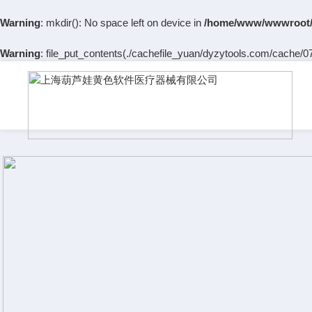
Warning
: mkdir(): No space left on device in
/home/www/wwwroot/
Warning
: file_put_contents(./cachefile_yuan/dyzytools.com/cache/07/