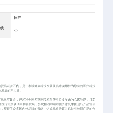
国产
在线
否
自由贸易试验区内，是一家以健康科技发展及临床实用性为导向的医疗科技
业发展的积力量。
室急救室设备，已经过全国多家医院和科研单位多年来的临床验证，且深
注医疗域的新动向和新发展，多次推动和组织国外家到中国进行产品培训
力，获得了众多国内外品牌的青睐，达成战略协议并保持有长期广泛的合