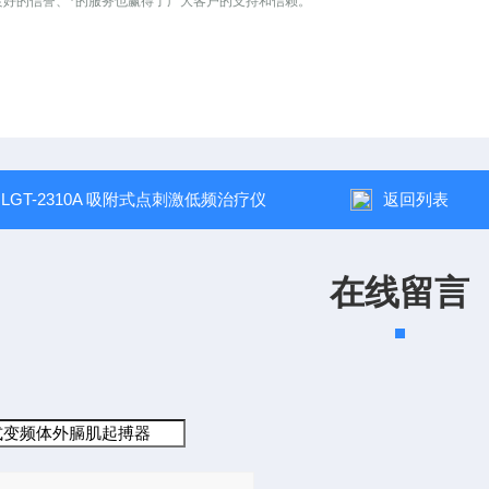
良好的信誉、*的服务也赢得了广大客户的支持和信赖。
：
LGT-2310A 吸附式点刺激低频治疗仪
返回列表
在线留言