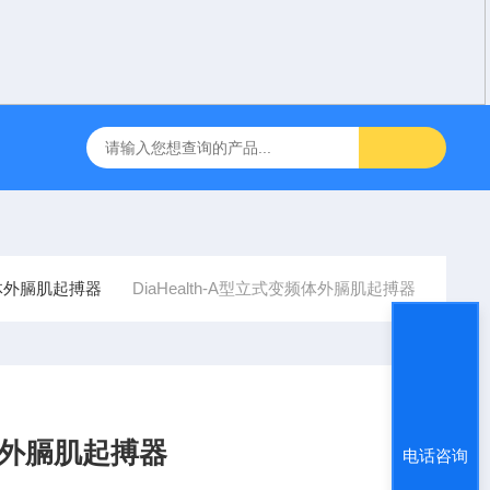
咽障碍神经和肌肉刺激理疗仪
飞利浦半自动体外除颤仪 FRX （8
体外膈肌起搏器
DiaHealth-A型立式变频体外膈肌起搏器
频体外膈肌起搏器
电话咨询