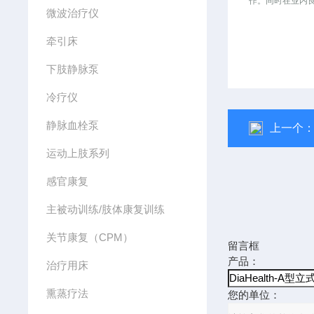
作。同时在业内
微波治疗仪
牵引床
下肢静脉泵
冷疗仪
静脉血栓泵
上一个
运动上肢系列
感官康复
主被动训练/肢体康复训练
关节康复（CPM）
留言框
产品：
治疗用床
熏蒸疗法
您的单位：