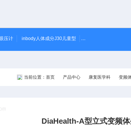
触眼压计
inbody人体成分J30儿童型
5900型美国DJO吞
当前位置：
首页
产品中心
康复医学科
变频
DiaHealth-A型立式变