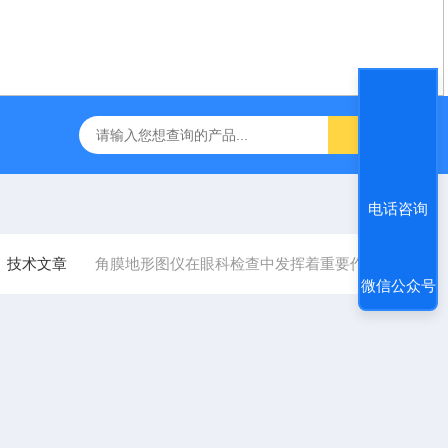
咽障碍神经和肌肉刺激理疗仪
飞利浦半自动体外除颤仪 FRX （8
电话咨询
技术文章
角膜地形图仪在眼科检查中发挥着重要作用
微信公众号