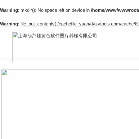
Warning
: mkdir(): No space left on device in
/home/www/wwwroot/
Warning
: file_put_contents(./cachefile_yuan/dyzytools.com/cache/80/