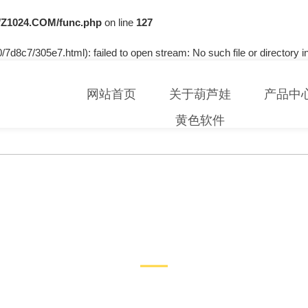
Z1024.COM/func.php
on line
127
7d8c7/305e7.html): failed to open stream: No such file or directory i
网站首页
关于葫芦娃
产品中
黄色软件
技术文章
TECHNICAL ARTICLES