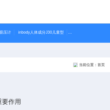
触眼压计
inbody人体成分J30儿童型
5900型美国DJO吞
当前位置：
首页
重要作用