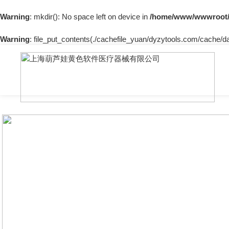
Warning
: mkdir(): No space left on device in
/home/www/wwwroot/
Warning
: file_put_contents(./cachefile_yuan/dyzytools.com/cache/da/