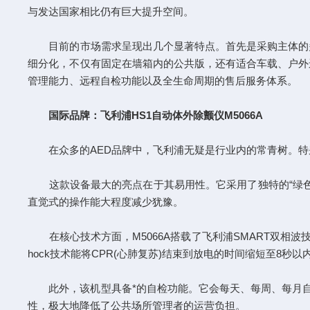
与发达国家相比仍有巨大提升空间。
目前的市场需求呈现出几个显著特点。首先是采购主体的多
细分化，不仅有固定在墙箱内的公共版，还有适合车载、户外
管理能力、远程自检功能以及全生命周期的售后服务体系。
国际品牌：飞利浦HS1自动体外除颤仪M5066A
在众多的AED品牌中，飞利浦无疑是行业内的常青树。特别是飞利浦H
这款设备最大的亮点在于其易用性。它采用了独特的“绿色
直觉式的操作能大程度减少犹豫。
在核心技术方面，M5066A搭载了飞利浦SMART双相波
hock技术能将CPR(心肺复苏)结束到放电的时间缩短至8秒
此外，该机型具备*的自检功能。它会每天、每周、每月自动
性，极大地降低了公共场所管理者的运营负担。