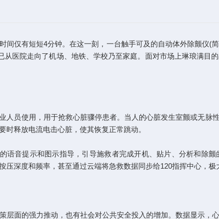
仅有短短4分钟。在这一刻，一台触手可及的自动体外除颤仪(简称“
仪已从医院走向了机场、地铁、学校乃至家庭。面对市场上琳琅满目的
人员使用，用于抢救心脏骤停患者。当人的心脏发生室颤或无脉性
需要时释放电流电击心脏，使其恢复正常跳动。
语音提示和图示指导，引导施救者完成开机、贴片、分析和除颤的
按压深度和频率，甚至通过云端将急救数据同步给120指挥中心，极
层面的强力推动，也有社会对公共安全投入的增加。数据显示，心