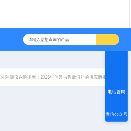
咽障碍神经和肌肉刺激理疗仪
飞利浦半自动体外除颤仪 FRX （8
外除颤仪选购指南：2026年信誉与售后俱佳的供应商推荐
电话咨询
微信公众号