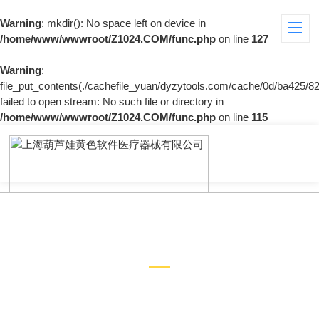
Warning
: mkdir(): No space left on device in
/home/www/wwwroot/Z1024.COM/func.php
on line
127
Warning
:
file_put_contents(./cachefile_yuan/dyzytools.com/cache/0d/ba425/82
failed to open stream: No such file or directory in
/home/www/wwwroot/Z1024.COM/func.php
on line
115
新闻中心
NEWS CENTER