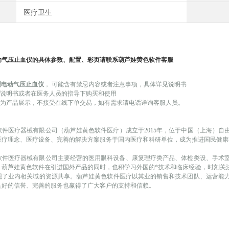
医疗卫生
动气压止血仪
的具体参数、配置、彩页请联系葫芦娃黄色软件客服
E型电动气压止血仪
，
可能
含有禁忌内容或者注意事项，具体详见说明书
品说明书或者在医务人员的指导下购买和使用
产品展示，不接受在线下单交易，如有需求请电话详询客服人员。
软件医疗器械有限公司（葫芦娃黄色软件医疗）成立于
2015年，位于中国（上海
医疗理念、医疗设备、完善的解决方案服务于国内医疗和科研单位，成为推进国民健康
医疗器械有限公司主要经营的医用眼科设备、康复理疗类产品、体检类设、手术
。葫芦娃黄色软件在引进国外产品的同时，也积学习外国的*技术和临床经验，时刻
实现了业内相关域的资源共享。葫芦娃黄色软件医疗以其业的销售和技术团队、运营能力
业内良好的信誉、完善的服务也赢得了广大客户的支持和信赖。