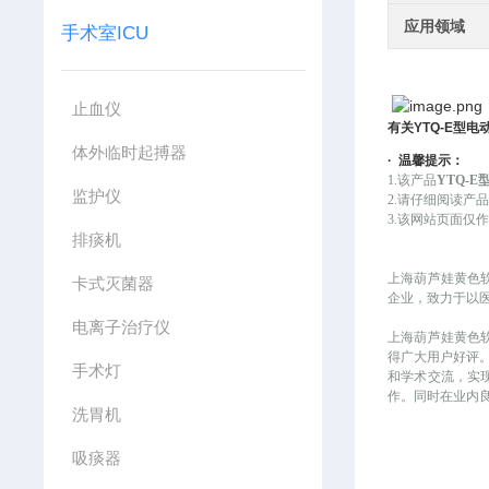
应用领域
手术室ICU
止血仪
有关
YTQ-E
型电
体外临时起搏器
·
温馨提示：
1.该产品
YTQ-
监护仪
2.请仔细阅读产
3.该网站页面仅作为
排痰机
上海葫芦娃黄色
卡式灭菌器
企业，致力于以
电离子治疗仪
上海葫芦娃黄色软件
得广大用户好评
手术灯
和学术交流，
作。同时在
洗胃机
吸痰器