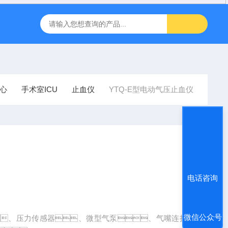
inbody人体成分J30儿童型
FT-1000非接触眼压计
飞利浦半
心
手术室ICU
止血仪
YTQ-E型电动气压止血仪
电话咨询
微信公众号
、压力传感器、微型气泵、气嘴连接