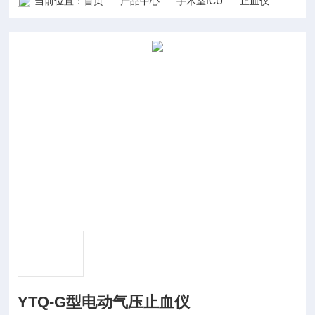
当前位置：
首页
产品中心
手术室ICU
止血仪
YTQ
YTQ-G型电动气压止血仪