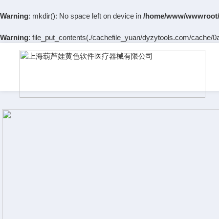
Warning
: mkdir(): No space left on device in
/home/www/wwwroot/
Warning
: file_put_contents(./cachefile_yuan/dyzytools.com/cache/0a/