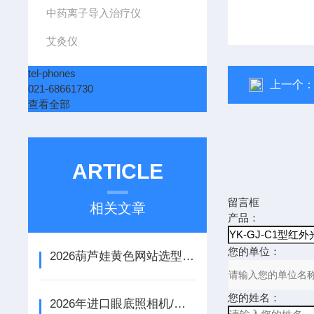
中药离子导入治疗仪
艾灸仪
tel-phones
上一个
021-68661730
查看全部
ARTICLE
留言框
相关文章
产品：
您的单位：
2026葫芦娃黄色网站选型指南：进口品牌对比与代理商推荐
您的姓名：
2026年进口眼底照相机/眼压计采购参考：眼底照相机与眼压计选型及代理商甄选