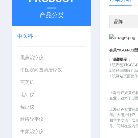
产品分类
品牌
中医科
有关
YK-GJ-C1
熏蒸治疗仪
·
温馨提示：
1.该产品
YK-G
中医定向透药治疗仪
2.请仔细阅读产
3.该网站页面
煎药机
上海葫芦娃黄色
电针仪
企业，致力于以
罐疗仪
上海葫芦娃黄色
得广大用户好评
经络导平仪
和学术交流，实
作。同时在业内
中频治疗仪