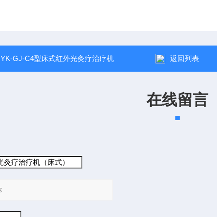
：
YK-GJ-C4型床式红外光灸疗治疗机
返回列表
在线留言