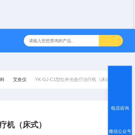
咽障碍神经和肌肉刺激理疗仪
飞利浦半自动体外除颤仪 FRX （8
科
艾灸仪
YK-GJ-C1型红外光灸疗治疗机（床式）
电话咨询
治疗机（床式）
微信公众号