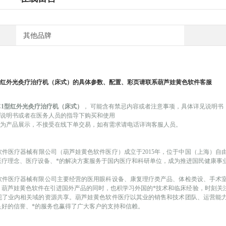
其他品牌
型红外光灸疗治疗机（床式）
的具体参数、配置、彩页请联系葫芦娃黄色软件客服
J-C1型红外光灸疗治疗机（床式）
，
可能
含有禁忌内容或者注意事项，具体详见说明书
品说明书或者在医务人员的指导下购买和使用
仅作为产品展示，不接受在线下单交易，如有需求请电话详询客服人员。
软件医疗器械有限公司（葫芦娃黄色软件医疗）成立于
2015年，位于中国（上海）
医疗理念、医疗设备、*的解决方案服务于国内医疗和科研单位，成为推进国民健康事
软件医疗器械有限公司主要经营的医用眼科设备、康复理疗类产品、体检类设、手术
。葫芦娃黄色软件在引进国外产品的同时，也积学习外国的*技术和临床经验，时刻关
现了业内相关域的资源共享。葫芦娃黄色软件医疗以其业的销售和技术团队、运营能
良好的信誉、*的服务也赢得了广大客户的支持和信赖。