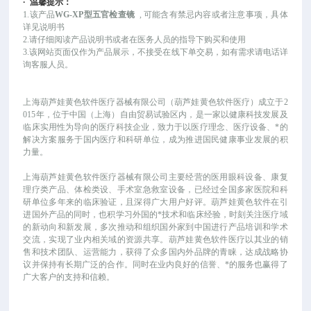
·
温馨提示：
1.该产品
WG-XP型五官检查镜
, 可能
含有禁忌内容或者注意事项，具体
详见说明书
2.请仔细阅读产品说明书或者在医务人员的指导下购买和使用
3.该网站页面仅作为产品展示，不接受在线下单交易，如有需求请电话详
询客服人员。
上海葫芦娃黄色软件医疗器械有限公司（葫芦娃黄色软件医疗）成立于
2
015年，位于中国（上海）自由贸易试验区内，是一家以健康科技发展及
临床实用性为导向的医疗科技企业，致力于以医疗理念、医疗设备、*的
解决方案服务于国内医疗和科研单位，成为推进国民健康事业发展的积
力量。
上海葫芦娃黄色软件医疗器械有限公司主要经营的医用眼科设备、康复
理疗类产品、体检类设、手术室急救室设备，已经过全国多家医院和科
研单位多年来的临床验证，且深得广大用户好评。葫芦娃黄色软件在引
进国外产品的同时，也积学习外国的*技术和临床经验，时刻关注医疗域
的新动向和新发展，多次推动和组织国外家到中国进行产品培训和学术
交流，实现了业内相关域的资源共享。葫芦娃黄色软件医疗以其业的销
售和技术团队、运营能力，获得了众多国内外品牌的青睐，达成战略协
议并保持有长期广泛的合作。同时在业内良好的信誉、*的服务也赢得了
广大客户的支持和信赖。