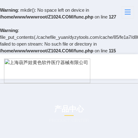
Warning
: mkdir(): No space left on device in
/home/www/wwwroot/Z1024.COM/func.php
on line
127
Warning
:
file_put_contents(./cachefile_yuan/dyzytools.com/cache/85/fe1a7/d8
failed to open stream: No such file or directory in
/home/www/wwwroot/Z1024.COM/func.php
on line
115
产品中心
PRODUCT CENTER