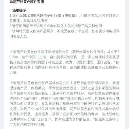
系葫芦娃黄色软件客服
·
温馨提示：
1.该产品
SDZ-Ⅱ型六路电子针疗仪（电针仪）
, 可能
含有禁忌内容或者注
意事项，具体详见说明书
2.请仔细阅读产品说明书或者在医务人员的指导下购买和使用
3.该网站页面仅作为产品展示，不接受在线下单交易，如有需求请电话详
询客服人员。
上海葫芦娃黄色软件医疗器械有限公司（葫芦娃黄色软件医疗）成立于
2
015年，位于中国（上海）自由贸易试验区内，是一家以健康科技发展及
临床实用性为导向的医疗科技企业，致力于以医疗理念、医疗设备、*的
解决方案服务于国内医疗和科研单位，成为推进国民健康事业发展的积
力量。
上海葫芦娃黄色软件医疗器械有限公司主要经营的医用眼科设备、康复
理疗类产品、体检类设、手术室急救室设备，已经过全国多家医院和科
研单位多年来的临床验证，且深得广大用户好评。葫芦娃黄色软件在引
进国外产品的同时，也积学习外国的*技术和临床经验，时刻关注医疗域
的新动向和新发展，多次推动和组织国外家到中国进行产品培训和学术
交流，实现了业内相关域的资源共享。葫芦娃黄色软件医疗以其业的销
售和技术团队、运营能力，获得了众多国内外品牌的青睐，达成战略协
议并保持有长期广泛的合作。同时在业内良好的信誉、*的服务也赢得了
广大客户的支持和信赖。