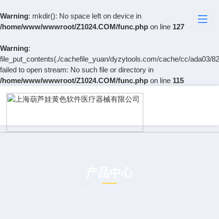
Warning
: mkdir(): No space left on device in
/home/www/wwwroot/Z1024.COM/func.php
on line
127
Warning
:
file_put_contents(./cachefile_yuan/dyzytools.com/cache/cc/ada03/82
failed to open stream: No such file or directory in
/home/www/wwwroot/Z1024.COM/func.php
on line
115
产品中心
PRODUCT CENTER