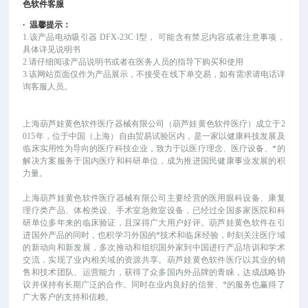
色软件客服
·
温馨提示：
1.该产品
电动吸引器
DFX-23C·I型
，
可能
含有禁忌内容或者注意事项，
具体详见说明书
2.请仔细阅读产品说明书或者在医务人员的指导下购买和使用
3.该网站页面仅作为产品展示，不接受在线下单交易，如有需求请电话详
询客服人员。
上海葫芦娃黄色软件医疗器械有限公司（葫芦娃黄色软件医疗）成立于
2
015年，位于中国（上海）自由贸易试验区内，是一家以健康科技发展及
临床实用性为导向的医疗科技企业，致力于以医疗理念、医疗设备、*的
解决方案服务于国内医疗和科研单位，成为推进国民健康事业发展的积
力量。
上海葫芦娃黄色软件医疗器械有限公司主要经营的医用眼科设备、康复
理疗类产品、体检类设、手术室急救室设备，已经过全国多家医院和科
研单位多年来的临床验证，且深得广大用户好评。葫芦娃黄色软件在引
进国外产品的同时，也积学习外国的*技术和临床经验，时刻关注医疗域
的新动向和新发展，多次推动和组织国外家到中国进行产品培训和学术
交流，实现了业内相关域的资源共享。葫芦娃黄色软件医疗以其业的销
售和技术团队、运营能力，获得了众多国内外品牌的青睐，达成战略协
议并保持有长期广泛的合作。同时在业内良好的信誉、*的服务也赢得了
广大客户的支持和信赖。