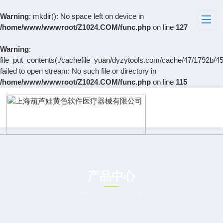
Warning
: mkdir(): No space left on device in
/home/www/wwwroot/Z1024.COM/func.php
on line
127
Warning
:
file_put_contents(./cachefile_yuan/dyzytools.com/cache/47/1792b/45
failed to open stream: No such file or directory in
/home/www/wwwroot/Z1024.COM/func.php
on line
115
产品中心
PRODUCT CENTER