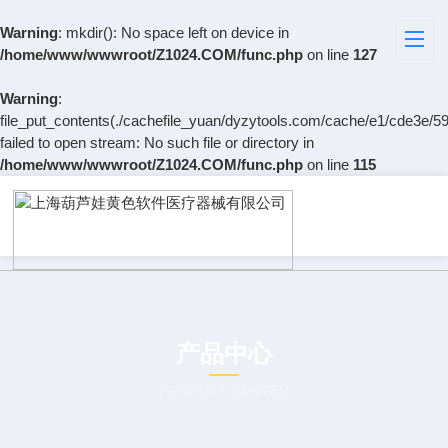
Warning
: mkdir(): No space left on device in
/home/www/wwwroot/Z1024.COM/func.php
on line
127
Warning
:
file_put_contents(./cachefile_yuan/dyzytools.com/cache/e1/cde3e/59
failed to open stream: No such file or directory in
/home/www/wwwroot/Z1024.COM/func.php
on line
115
产品中心
PRODUCT CENTER