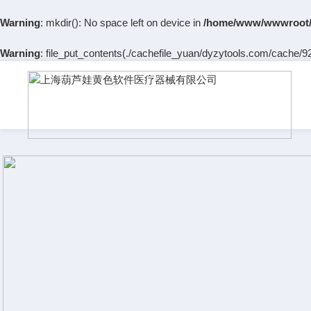
Warning
: mkdir(): No space left on device in
/home/www/wwwroot/
Warning
: file_put_contents(./cachefile_yuan/dyzytools.com/cache/92/