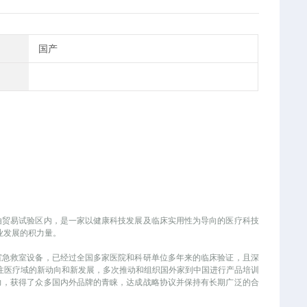
国产
自由贸易试验区内，是一家以健康科技发展及临床实用性为导向的医疗科技
业发展的积力量。
室急救室设备，已经过全国多家医院和科研单位多年来的临床验证，且深
注医疗域的新动向和新发展，多次推动和组织国外家到中国进行产品培训
力，获得了众多国内外品牌的青睐，达成战略协议并保持有长期广泛的合