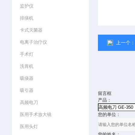
监护仪
排痰机
卡式灭菌器
电离子治疗仪
上一个
手术灯
洗胃机
吸痰器
吸引器
留言框
产品：
高频电刀
医用手术放大镜
您的单位：
医用头灯
您的姓名：