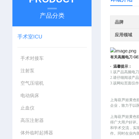
产品分类
品牌
应用领域
手术室ICU
有关
高频电刀
GE
手术对接车
·
温馨提示：
注射泵
1.该产品
高频电
2.请仔细阅读产
空气压缩机
3.该网站页面
电动病床
上海葫芦娃黄色
企业，致力于以
止血仪
上海葫芦娃黄色
高压注射器
得广大用户好评
和学术交流，实
体外临时起搏器
作。同时在业内