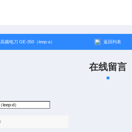
：
高频电刀 GE-350（leep-a）
返回列表
在线留言