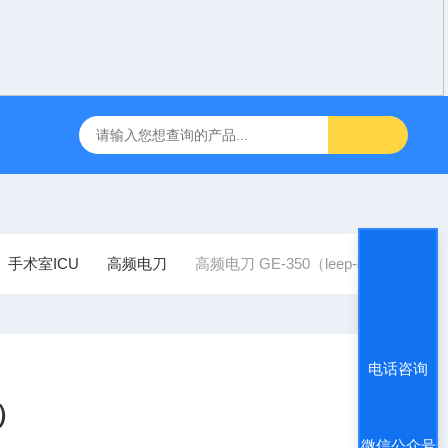
咽障碍神经和肌肉刺激理疗仪
飞利浦半自动体外除颤仪 FRX （8
手术室ICU
高频电刀
高频电刀 GE-350（leep-d）
电话咨询
d）
微信公众号