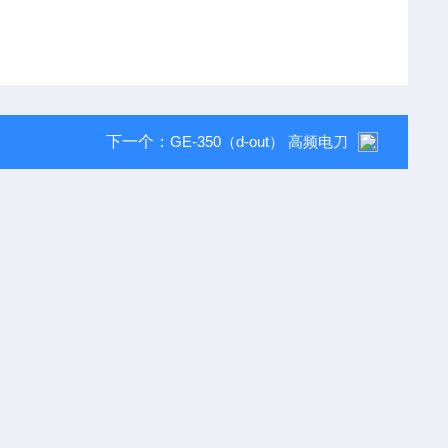
下一个：
GE-350（d-out） 高频电刀