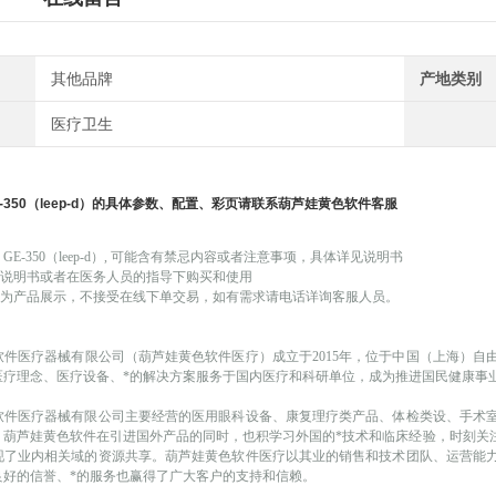
其他品牌
产地类别
医疗卫生
-350
（
leep-d
）
的具体参数、配置、彩页请联系葫芦娃黄色软件客服
刀
GE-350（leep-d）
, 可能
含有禁忌内容或者注意事项，具体详见说明书
品说明书或者在医务人员的指导下购买和使用
仅作为产品展示，不接受在线下单交易，如有需求请电话详询客服人员。
软件医疗器械有限公司（葫芦娃黄色软件医疗）成立于
2015年，位于中国（上海）
医疗理念、医疗设备、*的解决方案服务于国内医疗和科研单位，成为推进国民健康事
软件医疗器械有限公司主要经营的医用眼科设备、康复理疗类产品、体检类设、手术
。葫芦娃黄色软件在引进国外产品的同时，也积学习外国的*技术和临床经验，时刻关
现了业内相关域的资源共享。葫芦娃黄色软件医疗以其业的销售和技术团队、运营能
良好的信誉、*的服务也赢得了广大客户的支持和信赖。