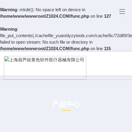
Warning
: mkdir(): No space left on device in
/home/www/wwwroot/Z1024.COM/func.php
on line
127
Warning
:
file_put_contents(./cachefile_yuan/dyzytools.com/cache/6c/72d89/3e
failed to open stream: No such file or directory in
/home/www/wwwroot/Z1024.COM/func.php
on line
115
产品中心
PRODUCT CENTER