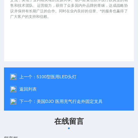
交流，实现了业内相关域的资源共享。葫芦娃黄色软件医疗以其业的销
售和技术团队、运营能力，获得了众多国内外品牌的青睐，达成战略协
议并保持有长期广泛的合作。同时在业内良好的信誉、*的服务也赢得了
广大客户的支持和信赖。
上一个：
5100型医用LED头灯
返回列表
下一个：
美国DJO 医用充气行走外固定支具
在线留言