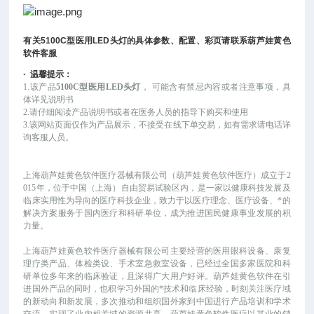
有关
5100C
型医用
LED
头灯
的具体参数、配置、彩页请联系葫芦娃黄色
软件客服
·
温馨提示：
1.该产品
5100C型医用LED头灯
，
可能
含有禁忌内容或者注意事项，具
体详见说明书
2.请仔细阅读产品说明书或者在医务人员的指导下购买和使用
3.该网站页面仅作为产品展示，不接受在线下单交易，如有需求请电话详
询客服人员。
上海葫芦娃黄色软件医疗器械有限公司（葫芦娃黄色软件医疗）成立于
2
015年，位于中国（上海）自由贸易试验区内，是一家以健康科技发展及
临床实用性为导向的医疗科技企业，致力于以医疗理念、医疗设备、*的
解决方案服务于国内医疗和科研单位，成为推进国民健康事业发展的积
力量。
上海葫芦娃黄色软件医疗器械有限公司主要经营的医用眼科设备、康复
理疗类产品、体检类设、手术室急救室设备，已经过全国多家医院和科
研单位多年来的临床验证，且深得广大用户好评。葫芦娃黄色软件在引
进国外产品的同时，也积学习外国的*技术和临床经验，时刻关注医疗域
的新动向和新发展，多次推动和组织国外家到中国进行产品培训和学术