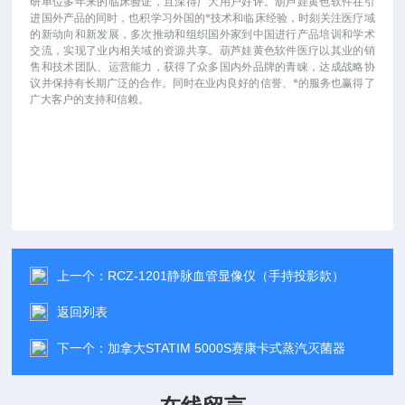
研单位多年来的临床验证，且深得广大用户好评。葫芦娃黄色软件在引
进国外产品的同时，也积学习外国的*技术和临床经验，时刻关注医疗域
的新动向和新发展，多次推动和组织国外家到中国进行产品培训和学术
交流，实现了业内相关域的资源共享。葫芦娃黄色软件医疗以其业的销
售和技术团队、运营能力，获得了众多国内外品牌的青睐，达成战略协
议并保持有长期广泛的合作。同时在业内良好的信誉、*的服务也赢得了
广大客户的支持和信赖。
上一个：
RCZ-1201静脉血管显像仪（手持投影款）
返回列表
下一个：
加拿大STATIM 5000S赛康卡式蒸汽灭菌器