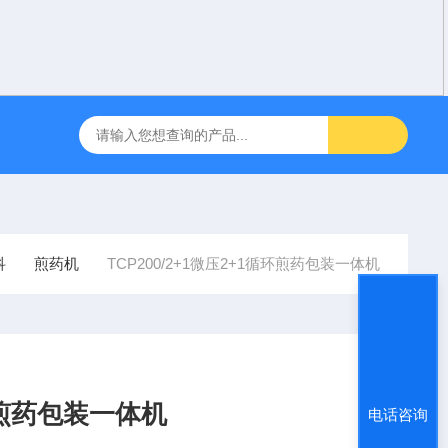
咽障碍神经和肌肉刺激理疗仪
飞利浦半自动体外除颤仪 FRX （8
科
煎药机
TCP200/2+1微压2+1循环煎药包装一体机
循环煎药包装一体机
电话咨询