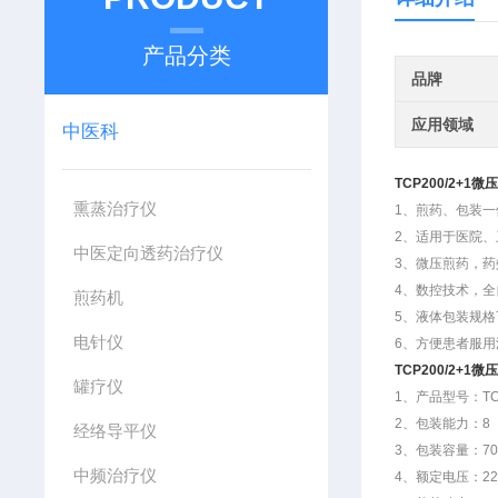
产品分类
品牌
应用领域
中医科
TCP200/2+1
熏蒸治疗仪
1、煎药、包装
2、适用于医院
中医定向透药治疗仪
3、微压煎药，药
4、数控技术，
煎药机
5、液体包装规格
电针仪
6、方便患者服
TCP200/2+1
罐疗仪
1、产品型号：TCP
2、包装能力：8（
经络导平仪
3、包装容量：70
中频治疗仪
4、额定电压：22