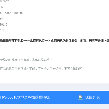
00W*2
0W
0*635*1250mm
5付
0L*2
0kg
/2+1微压循环煎药包装一体机,煎药包装一体机,煎药机的具体参数、配置、彩页等详细
有禁忌内容或者注意事项，具体详见说明书
示之产品信息仅供医疗机构了解，不对个人用户销售，不可在线购买
：
HW-8001CX型全胸振荡排痰机
返回列表