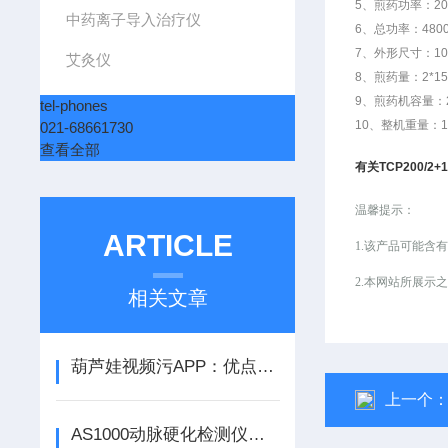
5、煎药功率：20
中药离子导入治疗仪
6、总功率：480
7、外形尺寸：105
艾灸仪
8、煎药量：2*1
9、煎药机容量：2
tel-phones
10、整机重量：11
021-68661730
查看全部
有关TCP200
温馨提示：
ARTICLE
1.该产品可能含
2.本网站所展
相关文章
葫芦娃视频污APP：优点与应用前景
上一个
AS1000动脉硬化检测仪的功能特点介绍