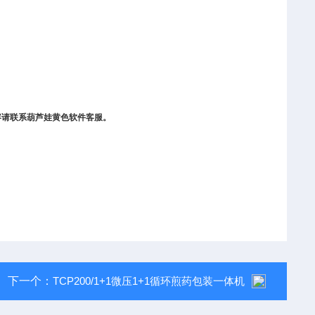
内容请联系葫芦娃黄色软件客服。
下一个：
TCP200/1+1微压1+1循环煎药包装一体机