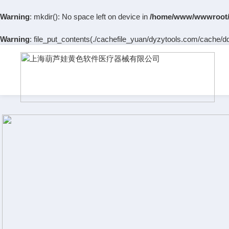
Warning
: mkdir(): No space left on device in
/home/www/wwwroot/
Warning
: file_put_contents(./cachefile_yuan/dyzytools.com/cache/dd/