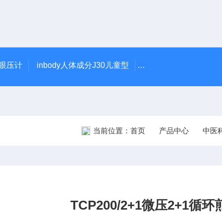
触眼压计
inbody人体成分J30儿童型
5900型美国DJO吞
当前位置：
首页
产品中心
中医
TCP200/2+1微压2+1