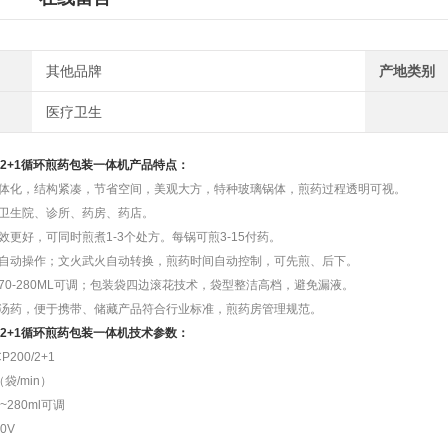
其他品牌
产地类别
医疗卫生
微压2+1循环煎药包装一体机
产品特点：
一体化，结构紧凑，节省空间，美观大方，特种玻璃锅体，煎药过程透明可视。
、卫生院、诊所、药房、药店。
效更好，可同时煎煮1-3个处方。每锅可煎3-15付药。
全自动操作；文火武火自动转换，煎药时间自动控制，可先煎、后下。
70-280ML可调；包装袋四边滚花技术，袋型整洁高档，避免漏液。
用汤药，便于携带、储藏产品符合行业标准，煎药房管理规范。
微压2+1循环煎药包装一体机
技术参数：
200/2+1
袋/min）
~280ml可调
0V