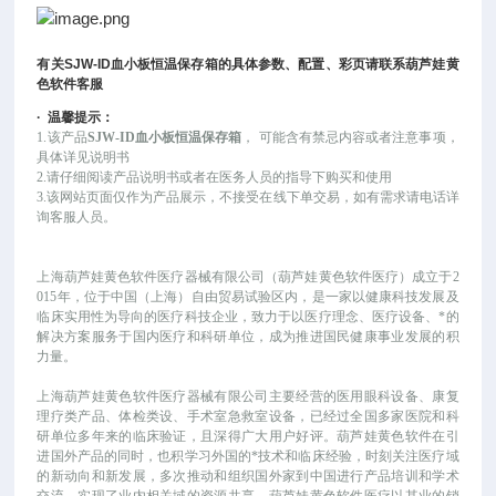
有关
SJW-ID
血小板恒温保存箱
的具体参数、配置、彩页请联系葫芦娃黄
色软件客服
·
温馨提示：
1.该产品
SJW-ID血小板恒温保存箱
，
可能
含有禁忌内容或者注意事项，
具体详见说明书
2.请仔细阅读产品说明书或者在医务人员的指导下购买和使用
3.该网站页面仅作为产品展示，不接受在线下单交易，如有需求请电话详
询客服人员。
上海葫芦娃黄色软件医疗器械有限公司（葫芦娃黄色软件医疗）成立于
2
015年，位于中国（上海）自由贸易试验区内，是一家以健康科技发展及
临床实用性为导向的医疗科技企业，致力于以医疗理念、医疗设备、*的
解决方案服务于国内医疗和科研单位，成为推进国民健康事业发展的积
力量。
上海葫芦娃黄色软件医疗器械有限公司主要经营的医用眼科设备、康复
理疗类产品、体检类设、手术室急救室设备，已经过全国多家医院和科
研单位多年来的临床验证，且深得广大用户好评。葫芦娃黄色软件在引
进国外产品的同时，也积学习外国的*技术和临床经验，时刻关注医疗域
的新动向和新发展，多次推动和组织国外家到中国进行产品培训和学术