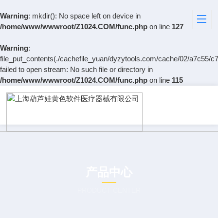
Warning
: mkdir(): No space left on device in
/home/www/wwwroot/Z1024.COM/func.php
on line
127
Warning
:
file_put_contents(./cachefile_yuan/dyzytools.com/cache/02/a7c55/c7
failed to open stream: No such file or directory in
/home/www/wwwroot/Z1024.COM/func.php
on line
115
产品中心
PRODUCT CENTER