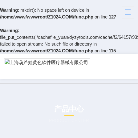
Warning
: mkdir(): No space left on device in
/home/www/wwwroot/Z1024.COM/func.php
on line
127
Warning
:
file_put_contents(./cachefile_yuan/dyzytools.com/cache/f2/64157/93
failed to open stream: No such file or directory in
/home/www/wwwroot/Z1024.COM/func.php
on line
115
产品中心
PRODUCT CENTER