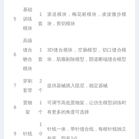
基础
1
派送模块，梅花桩模块，凌波微步模
5
训练
块，剪切模块
套
模块
高级
缝合
1
3D
缝合模块，空肠模型，切口缝合模
6
吻合
套
块，肌瘤剔除模型，阴道断端缝合模型
模块
穿刺
2
7
提供器械插入阻尼，稳定器械
套管
个
置物
1
可调节高低置物架，让仿生模型训练时
8
架
有更多的角度可选择
个
1
针线一体，带针缝合线，每根针线独立
9
针线
0
2-0
包装，型号