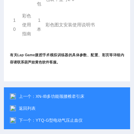
包
彩色
1
1
使用
彩色图文安装使用说明书
0
本
指南
有关
Lap Game腹腔手术模拟训练器
的具体参数、配置、彩页等详细内
容请联系葫芦娃黄色软件客服。
上一个：
XN-IB多功能颈腰椎牵引床
返回列表
下一个：
YTQ-G型电动气压止血仪