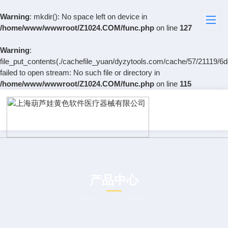
Warning
: mkdir(): No space left on device in
/home/www/wwwroot/Z1024.COM/func.php
on line
127
Warning
:
file_put_contents(./cachefile_yuan/dyzytools.com/cache/57/21119/6d
failed to open stream: No such file or directory in
/home/www/wwwroot/Z1024.COM/func.php
on line
115
产品中心
PRODUCT CENTER