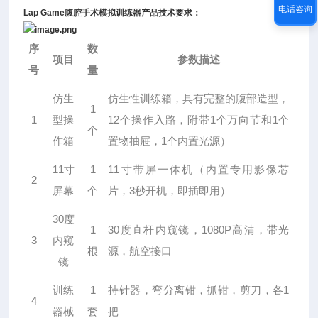
电话咨询
Lap Game腹腔手术模拟训练器
产品技术要求：
序
数
项目
参数描述
号
量
仿生
仿生性训练箱，具有完整的腹部造型，
1
1
型操
12
1
1
个操作入路，附带
个万向节和
个
个
作箱
1
置物抽屉，
个内置光源）
11
1
11
寸
寸带屏一体机（内置专用影像芯
2
3
屏幕
个
片，
秒开机，即插即用）
30
度
1
30
1080P
度直杆内窥镜，
高清，带光
3
内窥
根
源，航空接口
镜
训练
1
1
持针器，弯分离钳，抓钳，剪刀，各
4
器械
套
把