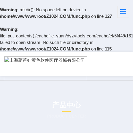
Warning
: mkdir(): No space left on device in
/home/www/wwwroot/Z1024.COM/func.php
on line
127
Warning
:
file_put_contents(./cachefile_yuan/dyzytools.com/cache/ef/5f449/161
failed to open stream: No such file or directory in
/home/www/wwwroot/Z1024.COM/func.php
on line
115
产品中心
PRODUCT CENTER