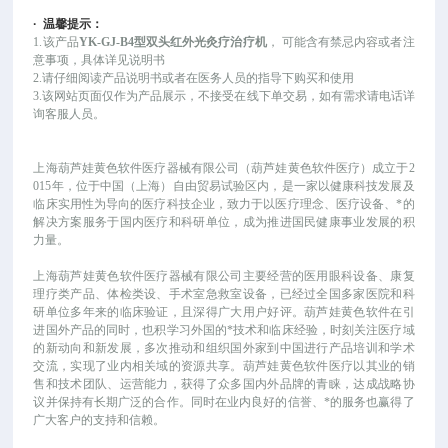
·
温馨提示：
1.该产品
YK-GJ-B4型双头红外光灸疗治疗机
，
可能
含有禁忌内容或者注
意事项，具体详见说明书
2.请仔细阅读产品说明书或者在医务人员的指导下购买和使用
3.该网站页面仅作为产品展示，不接受在线下单交易，如有需求请电话详
询客服人员。
上海葫芦娃黄色软件医疗器械有限公司（葫芦娃黄色软件医疗）成立于
2
015年，位于中国（上海）自由贸易试验区内，是一家以健康科技发展及
临床实用性为导向的医疗科技企业，致力于以医疗理念、医疗设备、*的
解决方案服务于国内医疗和科研单位，成为推进国民健康事业发展的积
力量。
上海葫芦娃黄色软件医疗器械有限公司主要经营的医用眼科设备、康复
理疗类产品、体检类设、手术室急救室设备，已经过全国多家医院和科
研单位多年来的临床验证，且深得广大用户好评。葫芦娃黄色软件在引
进国外产品的同时，也积学习外国的*技术和临床经验，时刻关注医疗域
的新动向和新发展，多次推动和组织国外家到中国进行产品培训和学术
交流，实现了业内相关域的资源共享。葫芦娃黄色软件医疗以其业的销
售和技术团队、运营能力，获得了众多国内外品牌的青睐，达成战略协
议并保持有长期广泛的合作。同时在业内良好的信誉、*的服务也赢得了
广大客户的支持和信赖。