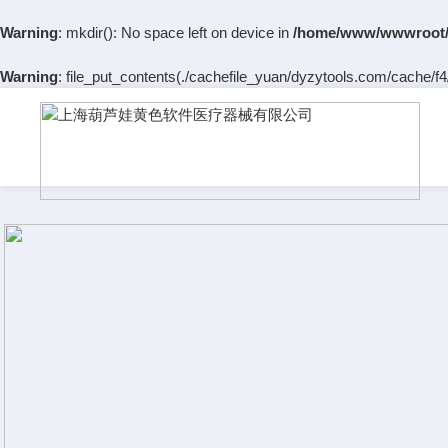
Warning
: mkdir(): No space left on device in
/home/www/wwwroot/
Warning
: file_put_contents(./cachefile_yuan/dyzytools.com/cache/f4/