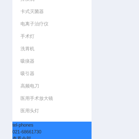
卡式灭菌器
电离子治疗仪
手术灯
洗胃机
吸痰器
吸引器
高频电刀
医用手术放大镜
医用头灯
tel-phones
021-68661730
查看全部