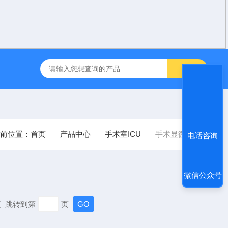
咽障碍神经和肌肉刺激理疗仪
飞利浦半自动体外除颤仪 FRX （8
前位置：
首页
产品中心
手术室ICU
手术显微镜
电话咨询
微信公众号
末页 跳转到第
页