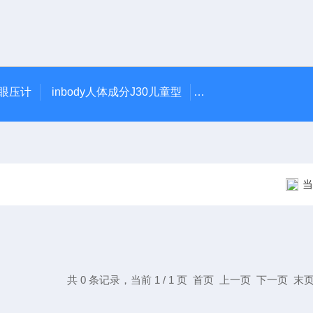
触眼压计
inbody人体成分J30儿童型
5900型美国DJO吞
当
共 0 条记录，当前 1 / 1 页 首页 上一页 下一页 