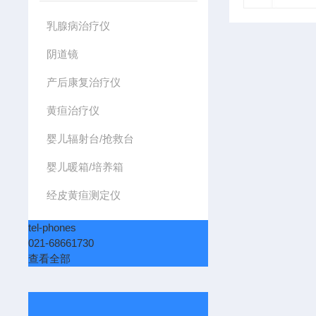
乳腺病治疗仪
阴道镜
产后康复治疗仪
黄疸治疗仪
婴儿辐射台/抢救台
婴儿暖箱/培养箱
经皮黄疸测定仪
tel-phones
021-68661730
查看全部