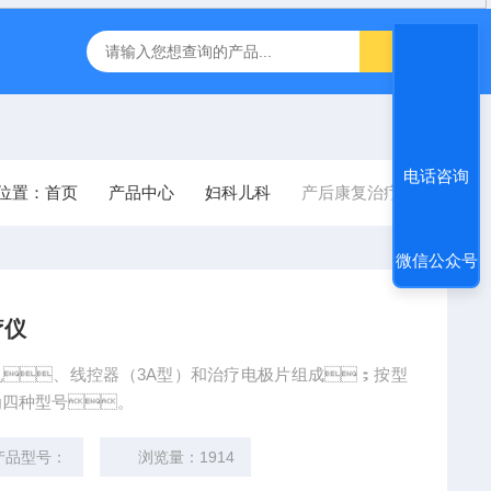
inbody人体成分J30儿童型
FT-1000非接触眼压计
飞利浦半
电话咨询
：
首页
产品中心
妇科儿科
产后康复治疗仪
微信公众号
疗仪
主机、线控器（3A型）和治疗电极片组成；按型
为四种型号。
品型号：
浏览量：1914