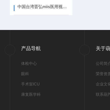
中国台湾晋弘miis医用视频数码鼓膜检耳镜
产品导航
关于
体检中心
公司简
眼科
荣誉资
手术室ICU
企业文
康复医学科
联系葫