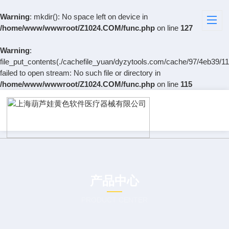
Warning
: mkdir(): No space left on device in
/home/www/wwwroot/Z1024.COM/func.php
on line
127
Warning
:
file_put_contents(./cachefile_yuan/dyzytools.com/cache/97/4eb39/11
failed to open stream: No such file or directory in
/home/www/wwwroot/Z1024.COM/func.php
on line
115
产品中心
PRODUCT CENTER