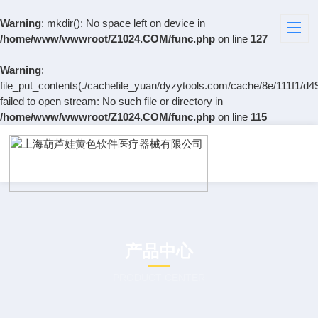
Warning
: mkdir(): No space left on device in
/home/www/wwwroot/Z1024.COM/func.php
on line
127
Warning
:
file_put_contents(./cachefile_yuan/dyzytools.com/cache/8e/111f1/d49
failed to open stream: No such file or directory in
/home/www/wwwroot/Z1024.COM/func.php
on line
115
产品中心
PRODUCT CENTER