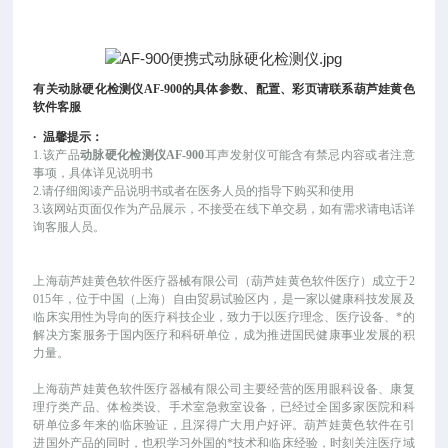
有
关动脉硬化检测仪
AF-900
的具体参数、配置、彩页请联系葫芦娃黄色
软件客服
·
温馨提示：
1.该产品
动脉硬化检测仪AF-900
耳声发射仪可能含有禁忌内容或者注意
事项，具体详见说明书
2.请仔细阅读产品说明书或者在医务人员的指导下购买和使用
3.该网站页面仅作为产品展示，不接受在线下单交易，如有需求请电话详
询客服人员。
上海葫芦娃黄色软件医疗器械有限公司（葫芦娃黄色软件医疗）成立于
2
015年，位于中国（上海）自由贸易试验区内，是一家以健康科技发展及
临床实用性为导向的医疗科技企业，致力于以医疗理念、医疗设备、*的
解决方案服务于国内医疗和科研单位，成为推进国民健康事业发展的积
力量。
上海葫芦娃黄色软件医疗器械有限公司主要经营的医用眼科设备、康复
理疗类产品、体检类设、手术室急救室设备，已经过全国多家医院和科
研单位多年来的临床验证，且深得广大用户好评。葫芦娃黄色软件在引
进国外产品的同时，也积学习外国的*技术和临床经验，时刻关注医疗域