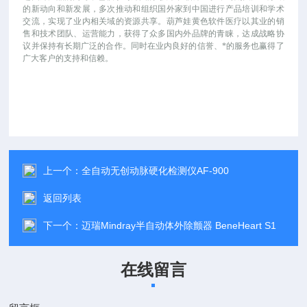
的新动向和新发展，多次推动和组织国外家到中国进行产品培训和学术
交流，实现了业内相关域的资源共享。葫芦娃黄色软件医疗以其业的销
售和技术团队、运营能力，获得了众多国内外品牌的青睐，达成战略协
议并保持有长期广泛的合作。同时在业内良好的信誉、*的服务也赢得了
广大客户的支持和信赖。
上一个：
全自动无创动脉硬化检测仪AF-900
返回列表
下一个：
迈瑞Mindray半自动体外除颤器 BeneHeart S1
在线留言