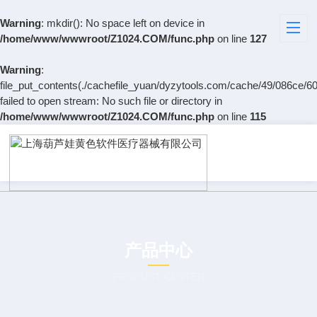
Warning
: mkdir(): No space left on device in
/home/www/wwwroot/Z1024.COM/func.php
on line
127
Warning
:
file_put_contents(./cachefile_yuan/dyzytools.com/cache/49/086ce/60
failed to open stream: No such file or directory in
/home/www/wwwroot/Z1024.COM/func.php
on line
115
产品中心
PRODUCT CENTER