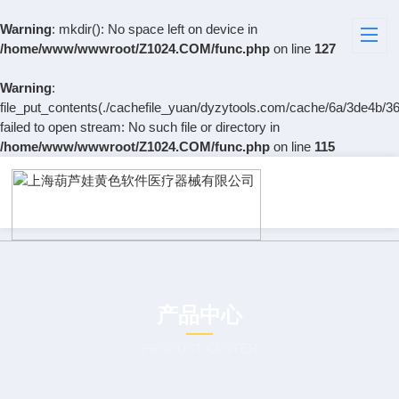
Warning
: mkdir(): No space left on device in
/home/www/wwwroot/Z1024.COM/func.php
on line
127
Warning
:
file_put_contents(./cachefile_yuan/dyzytools.com/cache/6a/3de4b/36
failed to open stream: No such file or directory in
/home/www/wwwroot/Z1024.COM/func.php
on line
115
产品中心
PRODUCT CENTER