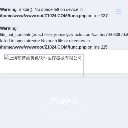
Warning
: mkdir(): No space left on device in
/home/www/wwwroot/Z1024.COM/func.php
on line
127
Warning
:
file_put_contents(./cachefile_yuan/dyzytools.com/cache/74/630fb/da
failed to open stream: No such file or directory in
/home/www/wwwroot/Z1024.COM/func.php
on line
115
产品中心
PRODUCT CENTER