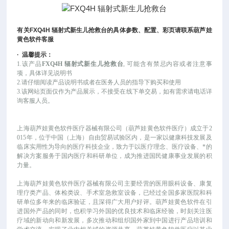
有关
FXQ4H
辐射式新生儿抢救台
的具体参数、配置、彩页请联系葫芦娃
黄色软件客服
·
温馨提示：
1.该产品
FXQ4H 辐射式新生儿抢救台
, 可能
含有禁忌内容或者注意事
项，具体详见说明书
2.请仔细阅读产品说明书或者在医务人员的指导下购买和使用
3.该网站页面仅作为产品展示，不接受在线下单交易，如有需求请电话详
询客服人员。
上海葫芦娃黄色软件医疗器械有限公司（葫芦娃黄色软件医疗）成立于
2
015年，位于中国（上海）自由贸易试验区内，是一家以健康科技发展及
临床实用性为导向的医疗科技企业，致力于以医疗理念、医疗设备、*的
解决方案服务于国内医疗和科研单位，成为推进国民健康事业发展的积
力量。
上海葫芦娃黄色软件医疗器械有限公司主要经营的医用眼科设备、康复
理疗类产品、体检类设、手术室急救室设备，已经过全国多家医院和科
研单位多年来的临床验证，且深得广大用户好评。葫芦娃黄色软件在引
进国外产品的同时，也积学习外国的优良技术和临床经验，时刻关注医
疗域的新动向和新发展，多次推动和组织国外家到中国进行产品培训和