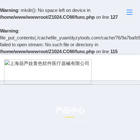
Warning
: mkdir(): No space left on device in
/home/www/wwwroot/Z1024.COM/func.php
on line
127
Warning
:
file_put_contents(./cachefile_yuan/dyzytools.com/cache/76/9a7ba/b9
failed to open stream: No such file or directory in
/home/www/wwwroot/Z1024.COM/func.php
on line
115
产品中心
PRODUCT CENTER