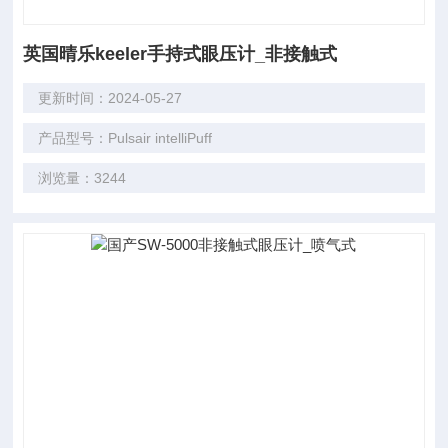
英国晴乐keeler手持式眼压计_非接触式
更新时间：2024-05-27
产品型号：Pulsair intelliPuff
浏览量：3244