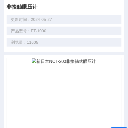
非接触眼压计
更新时间：2024-05-27
产品型号：FT-1000
浏览量：11605