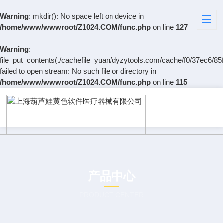
Warning
: mkdir(): No space left on device in
/home/www/wwwroot/Z1024.COM/func.php
on line
127
Warning
:
file_put_contents(./cachefile_yuan/dyzytools.com/cache/f0/37ec6/85f
failed to open stream: No such file or directory in
/home/www/wwwroot/Z1024.COM/func.php
on line
115
产品中心
PRODUCT CENTER