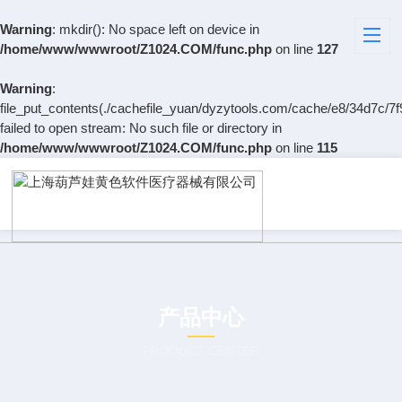
Warning
: mkdir(): No space left on device in
/home/www/wwwroot/Z1024.COM/func.php
on line
127
Warning
:
file_put_contents(./cachefile_yuan/dyzytools.com/cache/e8/34d7c/7f
failed to open stream: No such file or directory in
/home/www/wwwroot/Z1024.COM/func.php
on line
115
产品中心
PRODUCT CENTER