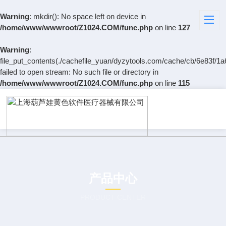
Warning
: mkdir(): No space left on device in
/home/www/wwwroot/Z1024.COM/func.php
on line
127
Warning
:
file_put_contents(./cachefile_yuan/dyzytools.com/cache/cb/6e83f/1a
failed to open stream: No such file or directory in
/home/www/wwwroot/Z1024.COM/func.php
on line
115
产品中心
PRODUCT CENTER