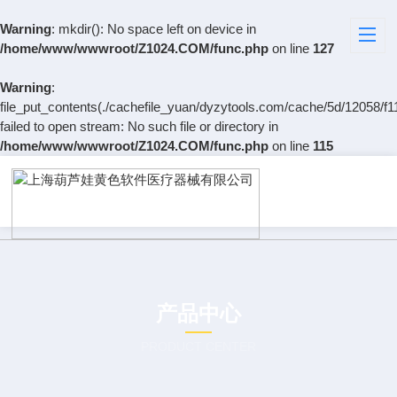
Warning
: mkdir(): No space left on device in
/home/www/wwwroot/Z1024.COM/func.php
on line
127
Warning
:
file_put_contents(./cachefile_yuan/dyzytools.com/cache/5d/12058/f1
failed to open stream: No such file or directory in
/home/www/wwwroot/Z1024.COM/func.php
on line
115
产品中心
PRODUCT CENTER