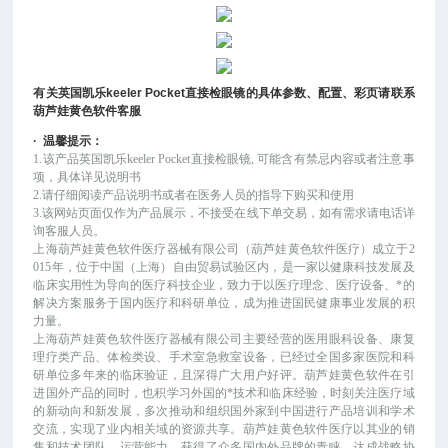
有关
英国凯乐
keeler Pocket
直接检眼镜
的具体参数、配置、彩页请联系
葫芦娃黄色软件客服
·
温馨提示：
1.该产品
英国凯乐
keeler Pocket直接检眼镜
, 可能
含有禁忌内容或者注意事
项，具体详见说明书
2.请仔细阅读产品说明书或者在医务人员的指导下购买和使用
3.该网站页面仅作为产品展示，不接受在线下单交易，如有需求请电话详
询客服人员。
上海葫芦娃黄色软件医疗器械有限公司（葫芦娃黄色软件医疗）成立于
2
015年，位于中国（上海）自由贸易试验区内，是一家以健康科技发展及
临床实用性为导向的医疗科技企业，致力于以医疗理念、医疗设备、*的
解决方案服务于国内医疗和科研单位，成为推进国民健康事业发展的积
力量。
上海葫芦娃黄色软件医疗器械有限公司主要经营的医用眼科设备、康复
理疗类产品、体检类设、手术室急救室设备，已经过全国多家医院和科
研单位多年来的临床验证，且深得广大用户好评。葫芦娃黄色软件在引
进国外产品的同时，也积学习外国的*技术和临床经验，时刻关注医疗域
的新动向和新发展，多次推动和组织国外家到中国进行产品培训和学术
交流，实现了业内相关域的资源共享。葫芦娃黄色软件医疗以其业的销
售和技术团队、运营能力，获得了众多国内外品牌的青睐，达成战略协