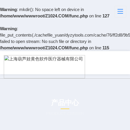
Warning
: mkdir(): No space left on device in
/home/www/wwwroot/Z1024.COM/func.php
on line
127
Warning
:
file_put_contents(./cachefile_yuan/dyzytools.com/cache/76/ff2d8/9b5
failed to open stream: No such file or directory in
/home/www/wwwroot/Z1024.COM/func.php
on line
115
产品中心
PRODUCT CENTER