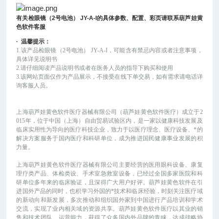
有关
检眼镜（
2
号电池）
JY-A-I
的具体参数、配置、彩页请联系葫芦娃黄
色软件客服
·
温馨提示：
1.该
产品
检眼镜（
2号电池） JY-A-I
，可
能
含有禁忌内容或者注意事项，
具体详见说明书
2.请仔细阅读产品说明书或者在医务人员的指导下购买和使用
3.该网站页面仅作为产品展示，不接受在线下单交易，如有需求请电话详
询客服人员。
上海葫芦娃黄色软件医疗器械有限公司（葫芦娃黄色软件医疗）成立于
2
015年，位于中国（上海）自由贸易试验区内，是一家以健康科技发展及
临床实用性为导向的医疗科技企业，致力于以医疗理念、医疗设备、*的
解决方案服务于国内医疗和科研单位，成为推进国民健康事业发展的积
力量。
上海葫芦娃黄色软件医疗器械有限公司主要经营的医用眼科设备、康复
理疗类产品、体检类设、手术室急救室设备，已经过全国多家医院和科
研单位多年来的临床验证，且深得广大用户好评。葫芦娃黄色软件在引
进国外产品的同时，也积学习外国的*技术和临床经验，时刻关注医疗域
的新动向和新发展，多次推动和组织国外家到中国进行产品培训和学术
交流，实现了业内相关域的资源共享。葫芦娃黄色软件医疗以其业的销
售和技术团队、运营能力，获得了众多国内外品牌的青睐，达成战略协