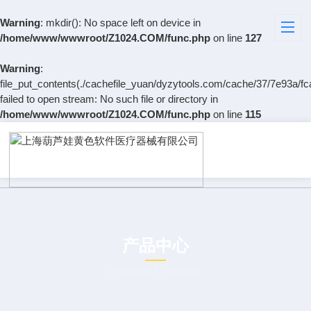
Warning
: mkdir(): No space left on device in
/home/www/wwwroot/Z1024.COM/func.php
on line
127
Warning
:
file_put_contents(./cachefile_yuan/dyzytools.com/cache/37/7e93a/fc
failed to open stream: No such file or directory in
/home/www/wwwroot/Z1024.COM/func.php
on line
115
产品中心
PRODUCT CENTER