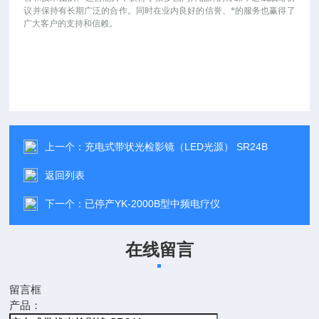
议并保持有长期广泛的合作。同时在业内良好的信誉、*的服务也赢得了
广大客户的支持和信赖。
上一个：
充电式带状光检影镜（LED光源） SR24B
返回列表
下一个：
已停产YK-2000B型中频电疗仪
在线留言
留言框
产品：