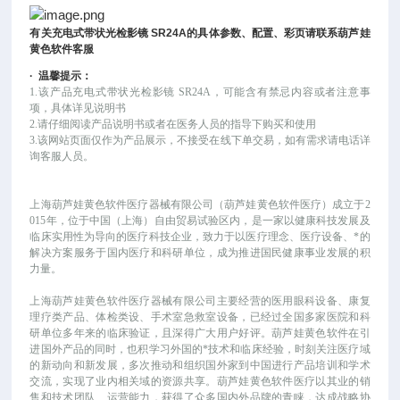
有关
充电式带状光检影镜
SR24A
的具体参数、配置、彩页请联系葫芦娃
黄色软件客服
·
温馨提示：
1.该产品
充电式带状光检影镜
SR24A
，可
能
含有禁忌内容或者注意事
项，具体详见说明书
2.请仔细阅读产品说明书或者在医务人员的指导下购买和使用
3.该网站页面仅作为产品展示，不接受在线下单交易，如有需求请电话详
询客服人员。
上海葫芦娃黄色软件医疗器械有限公司（葫芦娃黄色软件医疗）成立于
2
015年，位于中国（上海）自由贸易试验区内，是一家以健康科技发展及
临床实用性为导向的医疗科技企业，致力于以医疗理念、医疗设备、*的
解决方案服务于国内医疗和科研单位，成为推进国民健康事业发展的积
力量。
上海葫芦娃黄色软件医疗器械有限公司主要经营的医用眼科设备、康复
理疗类产品、体检类设、手术室急救室设备，已经过全国多家医院和科
研单位多年来的临床验证，且深得广大用户好评。葫芦娃黄色软件在引
进国外产品的同时，也积学习外国的*技术和临床经验，时刻关注医疗域
的新动向和新发展，多次推动和组织国外家到中国进行产品培训和学术
交流，实现了业内相关域的资源共享。葫芦娃黄色软件医疗以其业的销
售和技术团队、运营能力，获得了众多国内外品牌的青睐，达成战略协