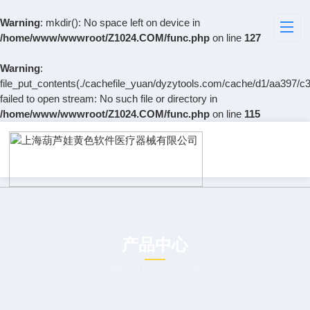
Warning
: mkdir(): No space left on device in
/home/www/wwwroot/Z1024.COM/func.php
on line
127
Warning
:
file_put_contents(./cachefile_yuan/dyzytools.com/cache/d1/aa397/c3
failed to open stream: No such file or directory in
/home/www/wwwroot/Z1024.COM/func.php
on line
115
产品中心
PRODUCT CENTER