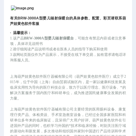
有关
BRW-3000A
型婴儿辐射保暖台
的具体参数、配置、彩页请联系葫
芦娃黄色软件客服
·
温馨提示：
1.该
产品
BRW-3000A型婴儿辐射保暖台
，可
能
含有禁忌内容或者注意事
项，具体详见说明书
2.请仔细阅读产品说明书或者在医务人员的指导下购买和使用
3.该网站页面仅作为产品展示，不接受在线下单交易，如有需求请电话详
询客服人员。
上海葫芦娃黄色软件医疗器械有限公司（葫芦娃黄色软件医疗）成立于
2
015年，位于中国（上海）自由贸易试验区内，是一家以健康科技发展及
临床实用性为导向的医疗科技企业，致力于以医疗理念、医疗设备、*的
解决方案服务于国内医疗和科研单位，成为推进国民健康事业发展的积
力量。
上海葫芦娃黄色软件医疗器械有限公司主要经营的医用眼科设备、康复
理疗类产品、体检类设、手术室急救室设备，已经过全国多家医院和科
研单位多年来的临床验证，且深得广大用户好评。葫芦娃黄色软件在引
进国外产品的同时，也积学习外国的*技术和临床经验，时刻关注医疗域
的新动向和新发展，多次推动和组织国外家到中国进行产品培训和学术