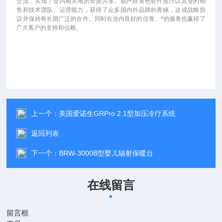
交流，实现了业内相关域的资源共享。葫芦娃黄色软件医疗以其业的销
售和技术团队、运营能力，获得了众多国内外品牌的青睐，达成战略协
议并保持有长期广泛的合作。同时在业内良好的信誉、*的服务也赢得了
广大客户的支持和信赖。
上一个：
美国爱诺生GRPro 2.1型加压冷疗系统
返回列表
下一个：
BRW-3000B型婴儿辐射保暖台
在线留言
留言框