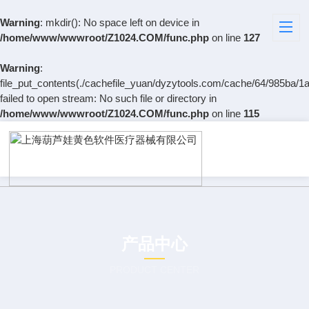
Warning
: mkdir(): No space left on device in
/home/www/wwwroot/Z1024.COM/func.php
on line
127
Warning
:
file_put_contents(./cachefile_yuan/dyzytools.com/cache/64/985ba/1a
failed to open stream: No such file or directory in
/home/www/wwwroot/Z1024.COM/func.php
on line
115
产品中心
PRODUCT CENTER