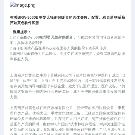
有关
BRW-3000B
型婴儿辐射保暖台
的具体参数、配置、彩页请联系葫
芦娃黄色软件客服
·
温馨提示：
1.该产品
BRW-3000B型婴儿辐射保暖台
，
可能
含有禁忌内容或者注意事
项，具体详见说明书
2.请仔细阅读产品说明书或者在医务人员的指导下购买和使用
3.该网站页面仅作为产品展示，不接受在线下单交易，如有需求请电话详
询客服人员。
上海葫芦娃黄色软件医疗器械有限公司（葫芦娃黄色软件医疗）成立于
2
015年，位于中国（上海）自由贸易试验区内，是一家以健康科技发展及
临床实用性为导向的医疗科技企业，致力于以医疗理念、医疗设备、*的
解决方案服务于国内医疗和科研单位，成为推进国民健康事业发展的积
力量。
上海葫芦娃黄色软件医疗器械有限公司主要经营的医用眼科设备、康复
理疗类产品、体检类设、手术室急救室设备，已经过全国多家医院和科
研单位多年来的临床验证，且深得广大用户好评。葫芦娃黄色软件在引
进国外产品的同时，也积学习外国的*技术和临床经验，时刻关注医疗域
的新动向和新发展，多次推动和组织国外家到中国进行产品培训和学术