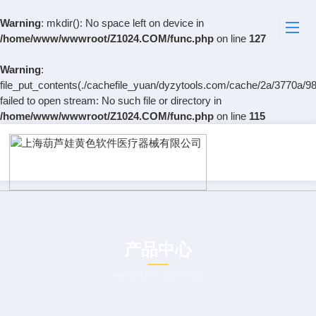
Warning
: mkdir(): No space left on device in
/home/www/wwwroot/Z1024.COM/func.php
on line
127
Warning
:
file_put_contents(./cachefile_yuan/dyzytools.com/cache/2a/3770a/98
failed to open stream: No such file or directory in
/home/www/wwwroot/Z1024.COM/func.php
on line
115
产品中心
PRODUCT CENTER