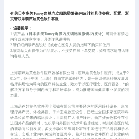
有关
日本多美Tomey角膜内皮细胞显微镜/内皮计
的具体参数、配置、彩
页请联系葫芦娃黄色软件客服
·
温馨提示：
1.该产品
（
日本多美Tomey角膜内皮细胞显微镜/内皮计
）
可能
含有禁忌
内容或者注意事项，具体详见说明书
2.请仔细阅读产品说明书或者在医务人员的指导下购买和使用
3.该网站页面仅作为产品展示，不接受在线下单交易，如有需求请电话详
询客服人员。
上海葫芦娃黄色软件医疗器械有限公司（葫芦娃黄色软件医疗）成立于
2
015年，位于中国（上海）自由贸易试验区内，是一家以健康科技发展及
临床实用性为导向的医疗科技企业，致力于以医疗理念、医疗设备、*的
解决方案服务于国内医疗和科研单位，成为推进国民健康事业发展的积
力量。
上海葫芦娃黄色软件医疗器械有限公司主要经营的医用眼科设备、康复
理疗类产品、体检类设、手术室急救室设备，已经过全国多家医院和科
研单位多年来的临床验证，且深得广大用户好评。葫芦娃黄色软件在引
进国外产品的同时，也积学习外国的*技术和临床经验，时刻关注医疗域
的新动向和新发展，多次推动和组织国外家到中国进行产品培训和学术
交流，实现了业内相关域的资源共享。葫芦娃黄色软件医疗以其业的销