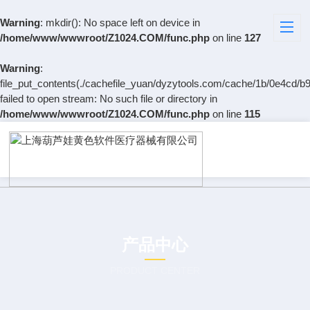
Warning
: mkdir(): No space left on device in
/home/www/wwwroot/Z1024.COM/func.php
on line
127
Warning
:
file_put_contents(./cachefile_yuan/dyzytools.com/cache/1b/0e4cd/b9
failed to open stream: No such file or directory in
/home/www/wwwroot/Z1024.COM/func.php
on line
115
产品中心
PRODUCT CENTER