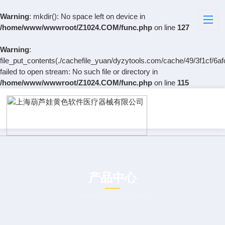
Warning
: mkdir(): No space left on device in
/home/www/wwwroot/Z1024.COM/func.php
on line
127
Warning
:
file_put_contents(./cachefile_yuan/dyzytools.com/cache/49/3f1cf/6af
failed to open stream: No such file or directory in
/home/www/wwwroot/Z1024.COM/func.php
on line
115
产品中心
PRODUCT CENTER