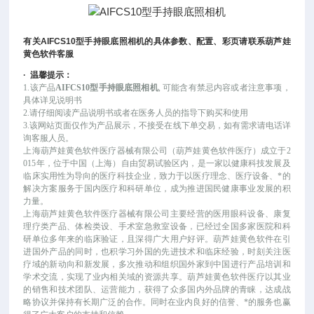
有关
AIFCS10
型手持眼底照相机
的具体
参数、配置、彩页请联系葫芦娃
黄色软件客服
·
温馨提示：
1.该产品
AIFCS10型手持眼底照相机
, 可能
含有禁忌内容或者注意事项，
具体详见说明书
2.请仔细阅读产品说明书或者在医务人员的指导下购买和使用
3.该网站页面仅作为产品展示，不接受在线下单交易，如有需求请电话详
询客服人员。
上海葫芦娃黄色软件医疗器械有限公司（葫芦娃黄色软件医疗）成立于
2
015年，位于中国（上海）自由贸易试验区内，是一家以健康科技发展及
临床实用性为导向的医疗科技企业，致力于以医疗理念、医疗设备、*的
解决方案服务于国内医疗和科研单位，成为推进国民健康事业发展的积
力量。
上海葫芦娃黄色软件医疗器械有限公司主要经营的医用眼科设备、康复
理疗类产品、体检类设、手术室急救室设备，已经过全国多家医院和科
研单位多年来的临床验证，且深得广大用户好评。葫芦娃黄色软件在引
进国外产品的同时，也积学习外国的先进技术和临床经验，时刻关注医
疗域的新动向和新发展，多次推动和组织国外家到中国进行产品培训和
学术交流，实现了业内相关域的资源共享。葫芦娃黄色软件医疗以其业
的销售和技术团队、运营能力，获得了众多国内外品牌的青睐，达成战
略协议并保持有长期广泛的合作。同时在业内良好的信誉、*的服务也赢