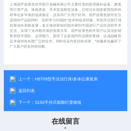
上海葫芦娃黄色软件医疗器械有限公司主要经营的医用眼科设备、康复
理疗类产品、体检类设、手术室急救室设备，已经过全国多家医院和科
研单位多年来的临床验证，且深得广大用户好评。葫芦娃黄色软件在引
进国外产品的同时，也积学习外国的*技术和临床经验，时刻关注医疗域
的新动向和新发展，多次推动和组织国外家到中国进行产品培训和学术
交流，实现了业内相关域的资源共享。葫芦娃黄色软件医疗以其业的销
售和技术团队、运营能力，获得了众多国内外品牌的青睐，达成战略协
议并保持有长期广泛的合作。同时在业内良好的信誉、*的服务也赢得了
广大客户的支持和信赖。
上一个：
HB709型手法治疗床/多体位康复床
返回列表
下一个：
S150手持式裂隙灯显微镜
在线留言