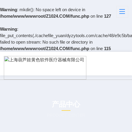
Warning
: mkdir(): No space left on device in
/home/www/wwwroot/Z1024.COM/func.php
on line
127
Warning
:
file_put_contents(./cachefile_yuan/dyzytools.com/cache/48/e9c5b/baf
failed to open stream: No such file or directory in
/home/www/wwwroot/Z1024.COM/func.php
on line
115
产品中心
PRODUCT CENTER