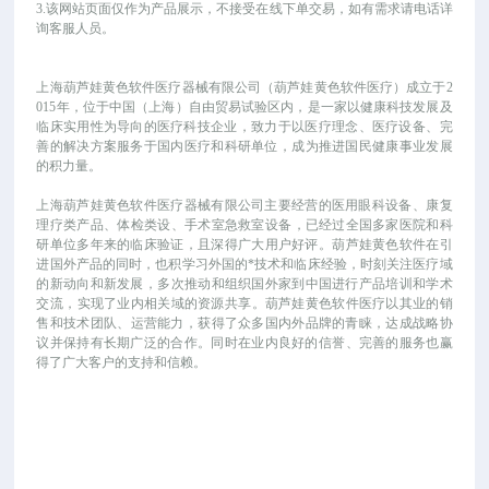
3.该网站页面仅作为产品展示，不接受在线下单交易，如有需求请电话详
询客服人员。
上海葫芦娃黄色软件医疗器械有限公司（葫芦娃黄色软件医疗）成立于
2
015年，位于中国（上海）自由贸易试验区内，是一家以健康科技发展及
临床实用性为导向的医疗科技企业，致力于以医疗理念、医疗设备、完
善的解决方案服务于国内医疗和科研单位，成为推进国民健康事业发展
的积力量。
上海葫芦娃黄色软件医疗器械有限公司主要经营的医用眼科设备、康复
理疗类产品、体检类设、手术室急救室设备，已经过全国多家医院和科
研单位多年来的临床验证，且深得广大用户好评。葫芦娃黄色软件在引
进国外产品的同时，也积学习外国的*技术和临床经验，时刻关注医疗域
的新动向和新发展，多次推动和组织国外家到中国进行产品培训和学术
交流，实现了业内相关域的资源共享。葫芦娃黄色软件医疗以其业的销
售和技术团队、运营能力，获得了众多国内外品牌的青睐，达成战略协
议并保持有长期广泛的合作。同时在业内良好的信誉、完善的服务也赢
得了广大客户的支持和信赖。