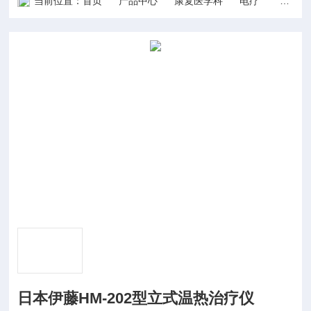
当前位置：
首页
产品中心
康复医学科
电疗
日本伊藤
日本伊藤HM-202型立式温热治疗仪