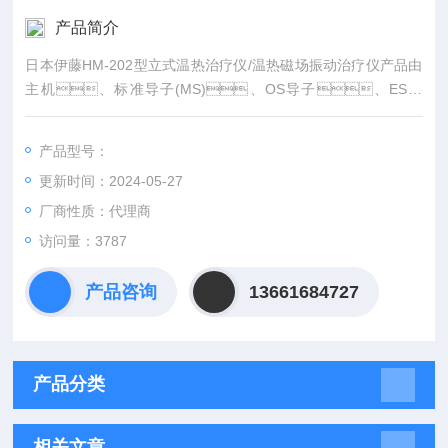
产品简介
日本伊藤HM-202型立式温热治疗仪/温热磁场振动治疗仪产品由
主机、标准导子(MS)、OS导子、ES导
子、标准导子(MS)套、电源线组成。另有
选购件：MS治疗导子和导子套、LS治疗导子和导子
产品型号：
套、OS治疗导子和导子套、ES治疗导子和导子
更新时间：2024-05-27
套、绑带。注：MS(标准)、LS(下
肢)、OS(腹和腰)、ES(肩和膝)。
厂商性质：代理商
访问量：3787
产品咨询
13661684727
产品分类
相关文章