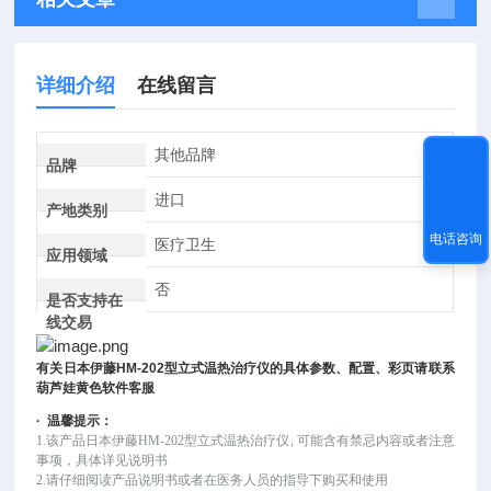
详细介绍
在线留言
其他品牌
品牌
进口
产地类别
电话咨询
医疗卫生
应用领域
否
是否支持在
线交易
有关
日本伊藤
HM-202
型立式温热治疗仪
的具体参数、配置、彩页请联系
葫芦娃黄色软件客服
·
温馨提示：
1.该产品
日本伊藤
HM-202型立式温热治疗仪
, 可能
含有禁忌内容或者注意
事项，具体详见说明书
2.请仔细阅读产品说明书或者在医务人员的指导下购买和使用